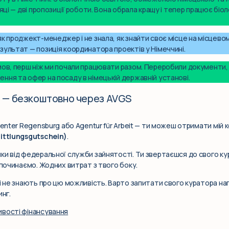
сяці — дві пропозиції роботи. Вона обрала кращу і тепер працює бі
к проджект-менеджер і не знала, як знайти своє місце на місцевому
зультат — позиція координатора проектів у Німеччині.
мов, перш ніж ми почали працювати разом. Переробили документи, 
ння та офер на посаду в німецькій державній установі.
і — безкоштовно через AVGS
center Regensburg або Agentur für Arbeit — ти можеш отримати мій 
mittlungsgutschein)
.
ки від федеральної служби зайнятості. Ти звертаєшся до свого 
 починаємо. Жодних витрат з твого боку.
зі не знають про цю можливість. Варто запитати свого куратора на
инг.
ивості фінансування