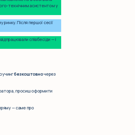
олого-технічним асистентом у
 ринку. Після першої сесії
відпрацювали співбесіди — і
коучинг
безкоштовно
через
куратора, просиш оформити
пряму — саме про