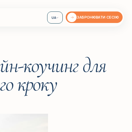
ЗАБРОНЮВАТИ СЕСІЮ
UA
EN
DE
айн-коучинг для
го кроку