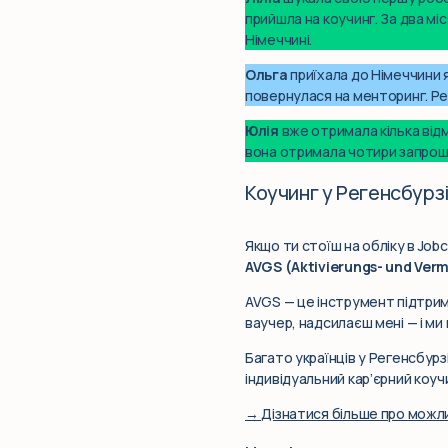
прийшла на коучинг. За два мі
Німеччині.
Ольга
приїхала до Німеччини я
повернулася на менторинг. Ре
Юлія
вже отримала кілька від
вона отримала чотири запроше
Коучинг у Регенсбурз
Якщо ти стоїш на обліку в Job
AVGS (Aktivierungs- und Ver
AVGS — це інструмент підтрим
ваучер, надсилаєш мені — і ми
Багато українців у Регенсбур
індивідуальний кар’єрний коуч
→ Дізнатися більше про можл