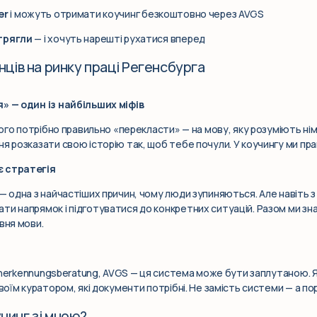
er
і можуть отримати коучинг безкоштовно через AVGS
трягли
— і хочуть нарешті рухатися вперед
нців на ринку праці Регенсбурга
я» — один із найбільших міфів
 його потрібно правильно «перекласти» — на мову, яку розуміють ні
ня розказати свою історію так, щоб тебе почули. У коучингу ми пр
є стратегія
— одна з найчастіших причин, чому люди зупиняються. Але навіть з
ти напрямок і підготуватися до конкретних ситуацій. Разом ми зн
вня мови.
t, Anerkennungsberatung, AVGS — ця система може бути заплутаною.
воїм куратором, які документи потрібні. Не замість системи — а пор
чинг зі мною?