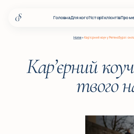
Головна
Для кого?
Історії клієнтів
Про м
Головна
Home
»
Кар’єрний коуч у Регенсбурзі: онл
Для кого?
Історії клієнтів
Кар’єрний коуч
Про мене
твого н
Послуги
Події
Корпоративним клієнтам
Q&A
Блог