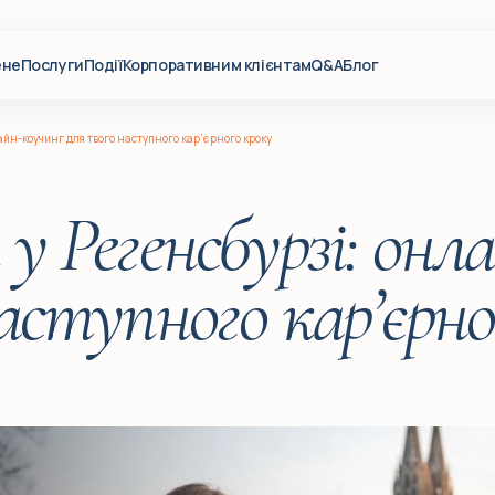
ене
Послуги
Події
Корпоративним клієнтам
Q&A
Блог
айн-коучинг для твого наступного кар’єрного кроку
 у Регенсбурзі: онл
аступного кар’єрно