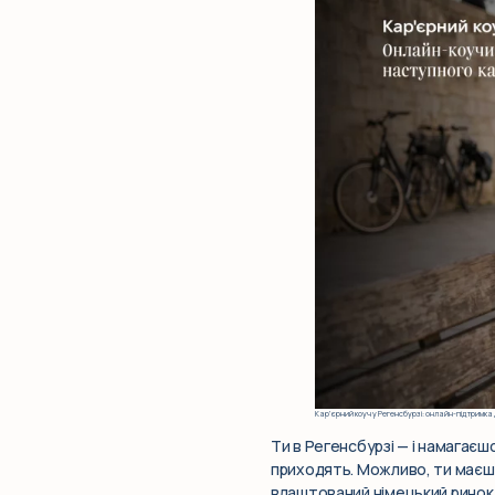
Кар’єрний коуч у Регенсбурзі: онлайн-підтримка д
Ти в Регенсбурзі — і намагаєш
приходять. Можливо, ти маєш д
влаштований німецький ринок п