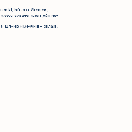
ental, Infineon, Siemens,
 поруч, яка вже знає цей шлях.
аїнцями в Німеччині — онлайн,