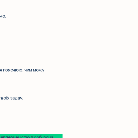
мо.
 я пояснюю, чим можу
воїх задач.
евпевненістю в собі вона