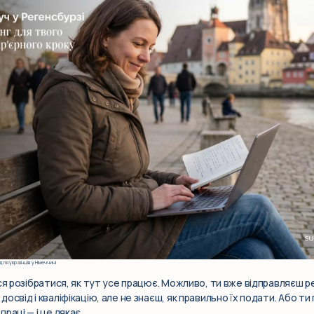
ля українців у Німеччині
ся розібратися, як тут усе працює. Можливо, ти вже відправляєш ре
освід і кваліфікацію, але не знаєш, як правильно їх подати. Або ти
раці — і це лякає.