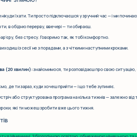
и нікуди їхати. Ти просто підключаєшся у зручний час — і ми починає
ти, в обідню перерву, ввечері — ти обираєш.
ар’єру, без стресу. Говоримо так, як тобі комфортно.
виходиш із сесії не з порадами, а з чіткими наступними кроками.
а (20 хвилин):
знайомимося, ти розповідаєш про свою ситуацію,
мо, де ти зараз, куди хочеш прийти — і що тебе зупиняє.
стріч або структурована програма на кілька тижнів — залежно від т
кроки, які ти можеш зробити вже цього тижня.
тів
у в Німеччині. З біологічною освітою, обмеженою німецькою та н