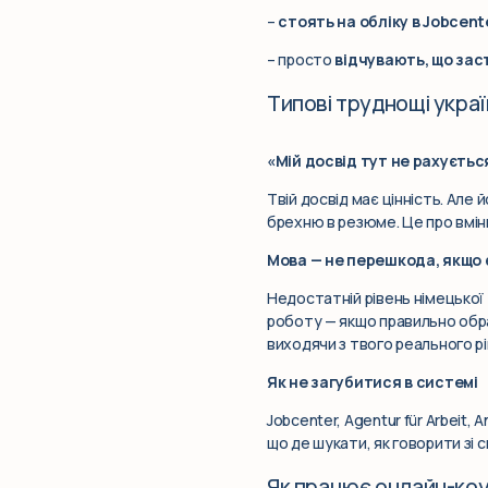
–
стоять на обліку в Jobcent
– просто
відчувають, що зас
Типові труднощі украї
«Мій досвід тут не рахуєтьс
Твій досвід має цінність. Але
брехню в резюме. Це про вмін
Мова — не перешкода, якщо 
Недостатній рівень німецької 
роботу — якщо правильно обра
виходячи з твого реального рі
Як не загубитися в системі
Jobcenter, Agentur für Arbei
що де шукати, як говорити зі с
Як працює онлайн-коу