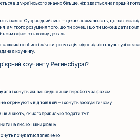
ється від українського значно більше, ніж здається на перший погля
ь інакше. Супровідний лист — це не формальність, це частина відб
ня, а чіткого розуміння того, що ти хочеш і що ти можеш дати компа
і: вони оцінюють кожну деталь.
 важливі особисті зв’язки, репутація, відповідність культурі компа
дача в коучингу.
р’єрний коучинг у Регенсбурзі?
бурга
і хочуть якнайшвидше знайти роботу за фахом
 не отримують відповідей
— і хочуть зрозуміти чому
ле не знають, як його правильно подати тут
ийти на якісно інший рівень
 хочуть почуватися впевнено