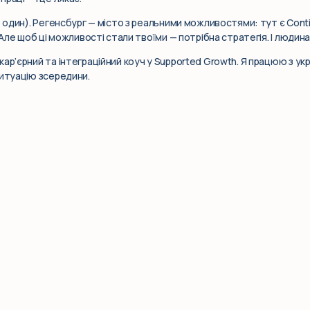
е один). Регенсбург — місто з реальними можливостями: тут є Contin
 Але щоб ці можливості стали твоїми — потрібна стратегія. І людина
ар’єрний та інтеграційний коуч у Supported Growth. Я працюю з укр
ситуацію зсередини.