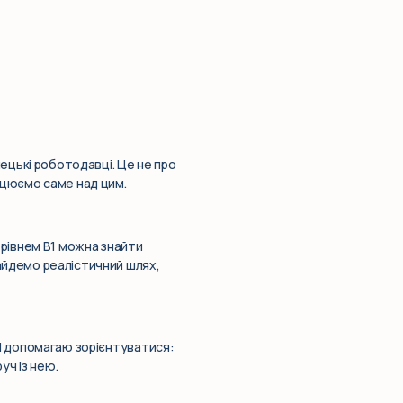
мецькі роботодавці. Це не про
ацюємо саме над цим.
 рівнем B1 можна знайти
айдемо реалістичний шлях,
 Я допомагаю зорієнтуватися:
уч із нею.