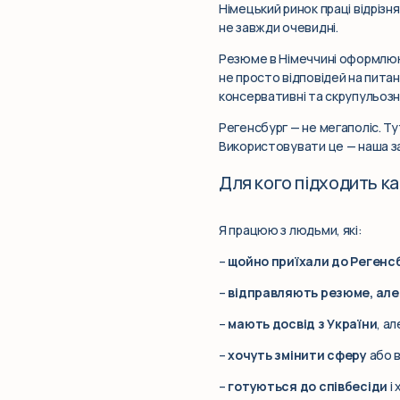
Німецький ринок праці відрізня
не завжди очевидні.
Резюме в Німеччині оформлюют
не просто відповідей на питан
консервативні та скрупульозн
Регенсбург — не мегаполіс. Тут
Використовувати це — наша за
Для кого підходить ка
Я працюю з людьми, які:
–
щойно приїхали до Регенс
–
відправляють резюме, але
–
мають досвід з України
, а
–
хочуть змінити сферу
або в
–
готуються до співбесіди
і