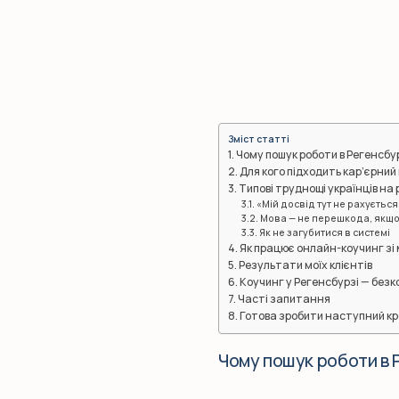
Зміст статті
Чому пошук роботи в Регенсбур
Для кого підходить кар’єрний
Типові труднощі українців на
«Мій досвід тут не рахується
Мова — не перешкода, якщо 
Як не загубитися в системі
Як працює онлайн-коучинг зі
Результати моїх клієнтів
Коучинг у Регенсбурзі — без
Часті запитання
Готова зробити наступний кр
Чому пошук роботи в Р