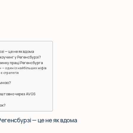
зі — це не як вдома
 коучинг у Регенсбурзі?
 ринку праці Регенсбурга
» — один із найбільших міфів
є стратегія
 мною?
коштовно через AVGS
ок?
егенсбурзі — це не як вдома