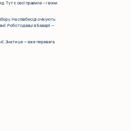
д. Тут є свої правила — і вони
ору. На співбесіді очікують
нії. Роботодавці в Баварії —
нії. Знати це — вже перевага.