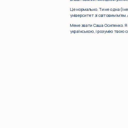
Це нормально. Ти не одна (і н
університет зі світовим ім’ям.
Мене звати Саша Осипенко. Я к
українською, і розумію твою 