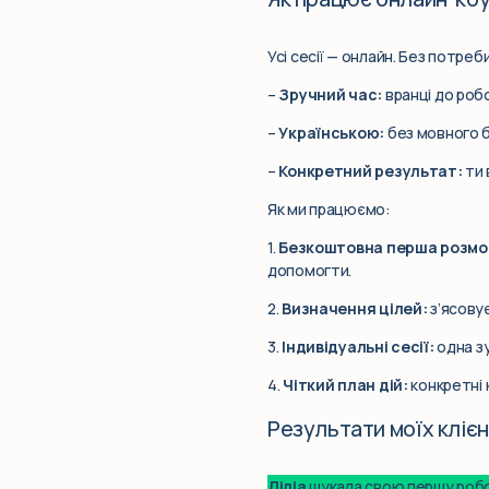
Усі сесії — онлайн. Без потреб
–
Зручний час:
вранці до робо
–
Українською:
без мовного б
–
Конкретний результат:
ти 
Як ми працюємо:
1.
Безкоштовна перша розмов
допомогти.
2.
Визначення цілей:
з’ясовує
3.
Індивідуальні сесії:
одна зу
4.
Чіткий план дій:
конкретні 
Результати моїх клієн
Ліліа
шукала свою першу робот