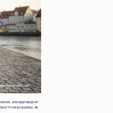
зюме, але відповіді не
 просто не розумієш, як