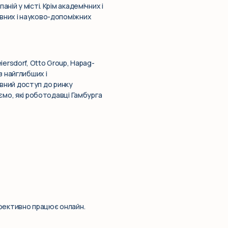
ій у місті. Крім академічних і
ивних і науково-допоміжних
iersdorf, Otto Group, Hapag-
з найглибших і
повний доступ до ринку
аємо, які роботодавці Гамбурга
ефективно працює онлайн.