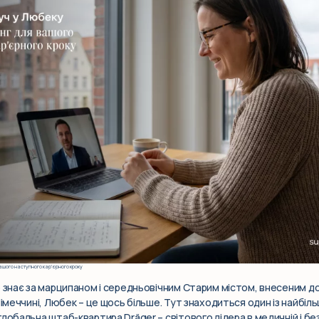
ашого наступного кар’єрного кроку
о знає за марципаном і середньовічним Старим містом, внесеним д
Німеччині, Любек – це щось більше. Тут знаходиться один із найбі
лобальна штаб-квартира Dräger – світового лідера в медичній і без