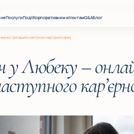
ене
Послуги
Події
Корпоративним клієнтам
Q&A
Блог
-коучинг для вашого наступного кар’єрного кроку
ч у Любеку – онла
аступного кар’єрн