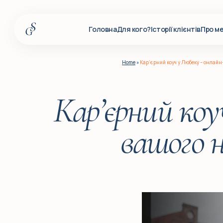
Головна
Для кого?
Історії клієнтів
Про м
Головна
Home
»
Кар’єрний коуч у Любеку – онлайн
Для кого?
Історії клієнтів
Кар’єрний коу
Про мене
вашого н
Послуги
Події
Корпоративним клієнтам
Q&A
Блог