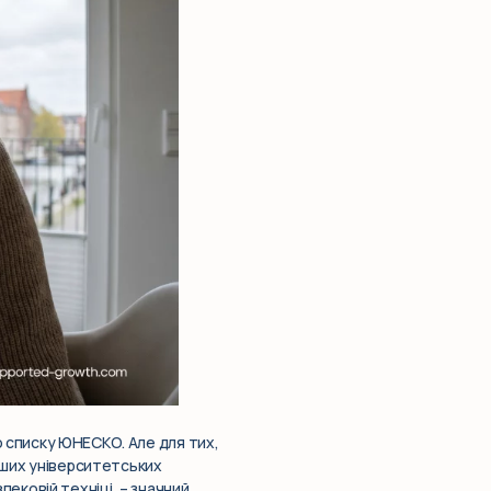
о списку ЮНЕСКО. Але для тих,
льших університетських
пековій техніці, – значний