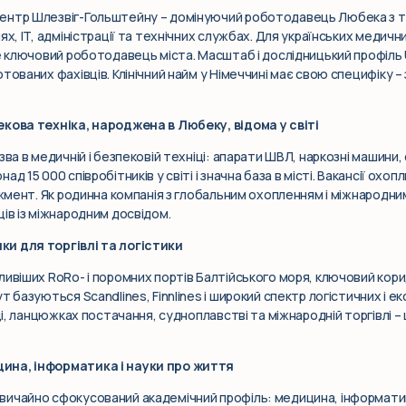
ентр Шлезвіг-Гольштейну – домінуючий роботодавець Любека з ти
х, IT, адміністрації та технічних службах. Для українських медичних
це ключовий роботодавець міста. Масштаб і дослідницький профіл
тованих фахівців. Клінічний найм у Німеччині має свою специфіку – 
екова техніка, народжена в Любеку, відома у світі
зва в медичній і безпековій техніці: апарати ШВЛ, наркозні машини,
д 15 000 співробітників у світі і значна база в місті. Вакансії ох
джмент. Як родинна компанія з глобальним охопленням і міжнародним
ів із міжнародним досвідом.
и для торгівлі та логістики
ивіших RoRo- і поромних портів Балтійського моря, ключовий корид
т базуються Scandlines, Finnlines і широкий спектр логістичних і 
иці, ланцюжках постачання, судноплавстві та міжнародній торгівлі 
ина, інформатика і науки про життя
ичайно сфокусований академічний профіль: медицина, інформатика