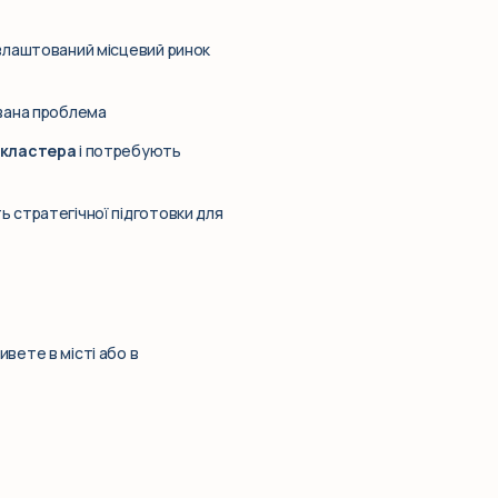
і влаштований місцевий ринок
увана проблема
-кластера
і потребують
ть стратегічної підготовки для
ивете в місті або в