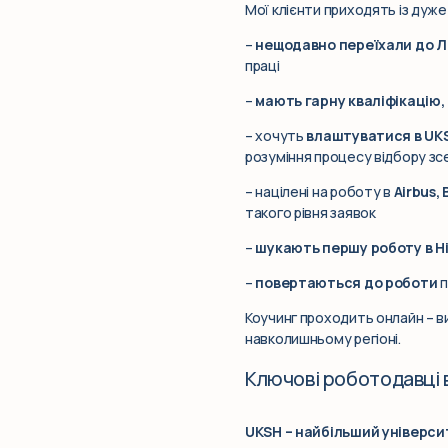
Мої клієнти приходять із дуже 
–
нещодавно переїхали до 
праці
–
мають гарну кваліфікацію,
– хочуть
влаштуватися в UKS
розуміння процесу відбору з
– націлені на роботу в
Airbus,
такого рівня заявок
–
шукають першу роботу в Н
–
повертаються до роботи
п
Коучинг проходить онлайн – ви
навколишньому регіоні.
Ключові роботодавці 
UKSH – найбільший універс