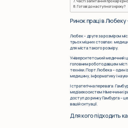
Часті запитання про кар’єрно
Готові до наступного кроку?
Ринок праці в Любеку 
Любек – друге за розміром мі
трьох міцних стовпах: медицина
для міста такого розміру.
Університетський медичний це
головним роботодавцем міста.
техніки. Порт Любека – один 
медицину, інформатику і наук
І стратегічна перевага: Гамбург
медіаекосистем Німеччини і ри
доступ до ринку Гамбурга – це
вашій ситуації.
Для кого підходить к