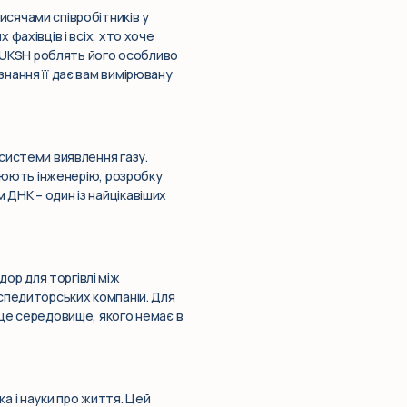
сячами співробітників у
 фахівців і всіх, хто хоче
ь UKSH роблять його особливо
знання її дає вам вимірювану
 системи виявлення газу.
оплюють інженерію, розробку
 ДНК – один із найцікавіших
ор для торгівлі між
експедиторських компаній. Для
– це середовище, якого немає в
 і науки про життя. Цей