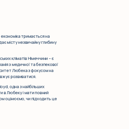
о економіка тримається на
я дає місту незвичайну глибину
ьких кліматів Німеччини – є
анія з медичної та безпекової
ерситет Любека з фокусом на
овжує розвиватися.
Lloyd, одна з найбільших
ти в Любеку і мати повний
зом оцінюємо, чи підходить це