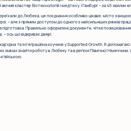
таючий кластер біотехнологій і медтеху. І Гамбург – за 45 хвилин 
 переїхали до Любека, це поєднання особливо цікаве: місто з вищо
і, – але з прямим доступом до одного з найсильніших ринків праці П
ва підготовка. Правильно оформлені документи, чітке позиціювання 
 – ось що відкриває двері.
кар’єрна та інтеграційна коучиня у Supported Growth. Я допомага
 змінах знайти роботу в Любеку та в регіоні Північної Німеччини. Ус
нглійською.