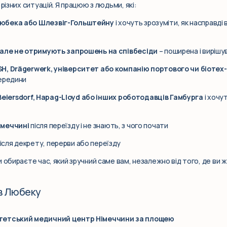
різних ситуацій. Я працюю з людьми, які:
Любека або Шлезвіг-Гольштейну
і хочуть зрозуміти, як насправд
 але не отримують запрошень на співбесіди
– поширена і виріш
H, Drägerwerk, університет або компанію портового чи біотех
середини
 Beiersdorf, Hapag-Lloyd або інших роботодавців Гамбурга
і хочу
імеччині
після переїзду і не знають, з чого почати
ісля декрету, перерви або переїзду
 обираєте час, який зручний саме вам, незалежно від того, де ви ж
в Любеку
итетський медичний центр Німеччини за площею