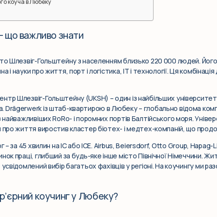
го коуча в Любеку
– що важливо знати
сто Шлезвіг-Гольштейну з населенням близько 220 000 людей. Йог
 і науки про життя, порт і логістика, IT і технології. Ця комбінаці
нтр Шлезвіг-Гольштейну (UKSH) – один із найбільших університетс
 Drägerwerk із штаб-квартирою в Любеку – глобально відома комп
із найважливіших RoRo- і поромних портів Балтійського моря. Унів
и про життя виростив кластер біотех- і медтех-компаній, що прод
 – за 45 хвилин на IC або ICE. Airbus, Beiersdorf, Otto Group, Hapag-
нок праці, глибший за будь-яке інше місто Північної Німеччини. Жи
 усвідомлений вибір багатьох фахівців у регіоні. На коучингу ми ра
ар’єрний коучинг у Любеку?