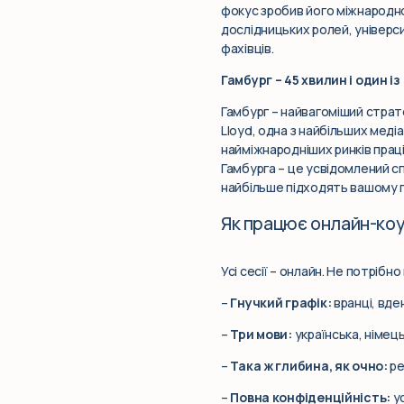
фокус зробив його міжнародно 
дослідницьких ролей, універс
фахівців.
Гамбург – 45 хвилин і один 
Гамбург – найвагоміший страте
Lloyd, одна з найбільших меді
найміжнародніших ринків праці 
Гамбурга – це усвідомлений сп
найбільше підходять вашому п
Як працює онлайн-коу
Усі сесії – онлайн. Не потрібно
–
Гнучкий графік:
вранці, вде
–
Три мови:
українська, німець
–
Така ж глибина, як очно:
ре
–
Повна конфіденційність:
ус