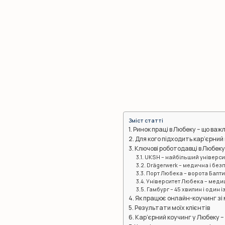
Зміст статті
Ринок праці в Любеку – що важ
Для кого підходить кар’єрний
Ключові роботодавці в Любек
UKSH – найбільший універс
Drägerwerk – медична і безп
Порт Любека – ворота Балтик
Університет Любека – медиц
Гамбург – 45 хвилин і один
Як працює онлайн-коучинг зі
Результати моїх клієнтів
Кар’єрний коучинг у Любеку –