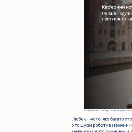
Кар’єрний коуч у Любеку – онлайн-коучинг для в
Любек – місто, яке багато хт
хто шукає роботу в Північній 
медичних центрів Німеччини, г