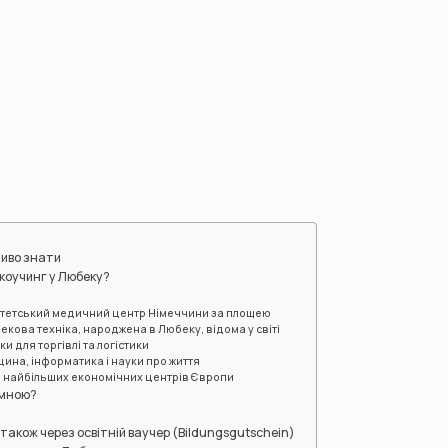
ливо знати
 коучинг у Любеку?
у
итетський медичний центр Німеччини за площею
екова техніка, народжена в Любеку, відома у світі
и для торгівлі та логістики
ина, інформатика і науки про життя
 із найбільших економічних центрів Європи
 мною?
 також через освітній ваучер (Bildungsgutschein)