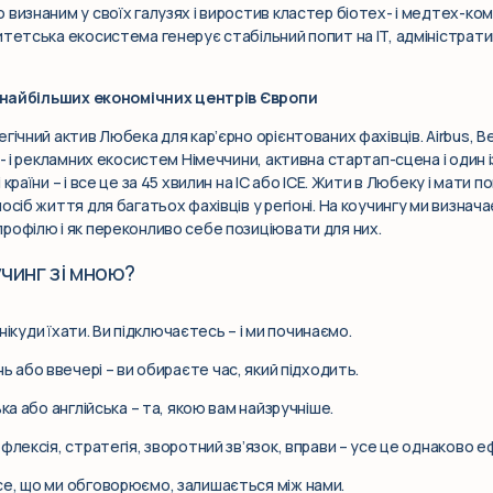
визнаним у своїх галузях і виростив кластер біотех- і медтех-компан
итетська екосистема генерує стабільний попит на IT, адміністрат
із найбільших економічних центрів Європи
гічний актив Любека для кар’єрно орієнтованих фахівців. Airbus, Be
а- і рекламних екосистем Німеччини, активна стартап-сцена і один і
країни – і все це за 45 хвилин на IC або ICE. Жити в Любеку і мати 
осіб життя для багатьох фахівців у регіоні. На коучингу ми визнач
рофілю і як переконливо себе позиціювати для них.
чинг зі мною?
 нікуди їхати. Ви підключаєтесь – і ми починаємо.
нь або ввечері – ви обираєте час, який підходить.
ка або англійська – та, якою вам найзручніше.
флексія, стратегія, зворотний зв’язок, вправи – усе це однаково 
е, що ми обговорюємо, залишається між нами.