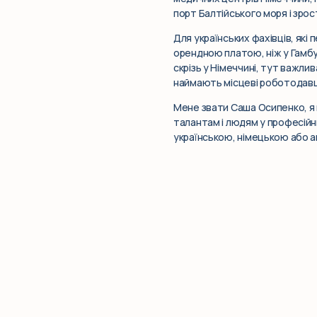
порт Балтійського моря і зрос
Для українських фахівців, які
орендною платою, ніж у Гамбурз
скрізь у Німеччині, тут важли
наймають місцеві роботодавці,
Мене звати Саша Осипенко, я 
талантам і людям у професійних
українською, німецькою або а