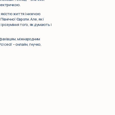
електричкою.
ю якістю життя і нижчою
івнічної Європи. Але, як і
і розуміння того, як думають і
ю фахівцям, міжнародним
і сесії – онлайн, гнучко,