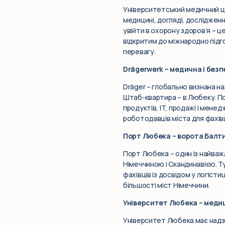
Університетський медичний ц
медицині, догляді, дослідження
увійти в охорону здоров’я – 
відкритим до міжнародно підго
перевагу.
Drägerwerk – медична і безп
Dräger – глобально визнана на
Штаб-квартира – в Любеку. Пона
продуктів, IT, продажі і мене
роботодавців міста для фахівц
Порт Любека – ворота Балтик
Порт Любека – один із найважл
Німеччиною і Скандинавією. Ту
фахівців із досвідом у логіст
більшості міст Німеччини.
Університет Любека – медиц
Університет Любека має надзв