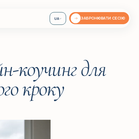
ЗАБРОНЮВАТИ СЕСІЮ
UA
EN
DE
йн-коучинг для
ого кроку