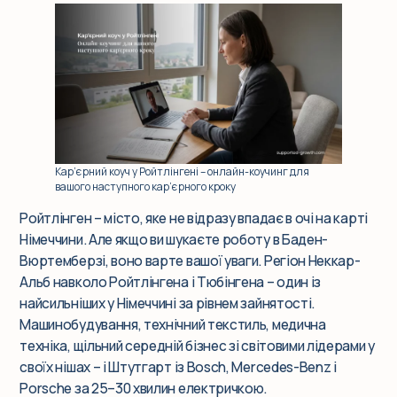
Події
Корпоративним клієнтам
Q&A
Кар’єрний коуч у Ройтлінгені – онлайн-коучинг для
вашого наступного кар’єрного кроку
Блог
Ройтлінген – місто, яке не відразу впадає в очі на карті
Німеччини. Але якщо ви шукаєте роботу в Баден-
Вюртемберзі, воно варте вашої уваги. Регіон Неккар-
Альб навколо Ройтлінгена і Тюбінгена – один із
найсильніших у Німеччині за рівнем зайнятості.
Машинобудування, технічний текстиль, медична
техніка, щільний середній бізнес зі світовими лідерами у
своїх нішах – і Штутгарт із Bosch, Mercedes-Benz і
Porsche за 25–30 хвилин електричкою.