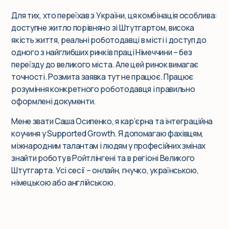
Для тих, хто переїхав з України, ця комбінація особлива:
доступне житло порівняно зі Штутгартом, висока
якість життя, реальні роботодавці в місті і доступ до
одного з найглибших ринків праці Німеччини – без
переїзду до великого міста. Але цей ринок вимагає
точності. Розмита заявка тут не працює. Працює
розуміння конкретного роботодавця і правильно
оформлені документи.
Мене звати Саша Осипенко, я кар’єрна та інтеграційна
коучиня у Supported Growth. Я допомагаю фахівцям,
міжнародним талантам і людям у професійних змінах
знайти роботу в Ройтлінгені та в регіоні Великого
Штутгарта. Усі сесії – онлайн, гнучко, українською,
німецькою або англійською.