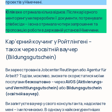
проектів у Німеччині.
Юлія
вже отримала кілька відмов. Після кар’єрного
менторингу ми переробили її документи, потренували
співбесіди – і вона отримала чотири запрошення та
пропозицію роботи в державній установі Німеччини.
Кар’єрний коучинг у Ройтлінгені –
також через освітній ваучер
(Bildungsgutschein)
Ви зареєстровані в Jobcenter Reutlingen або Agentur für
Arbeit? Тоді ви, можливо, зможете скористатися моїми
послугами
безкоштовно
– через
AVGS (Aktivierungs-
und Vermittlungsgutschein)
або
Bildungsgutschein
(освітній ваучер)
.
Ви запитуєте ваучер у свого консультанта, надсилаєте
мені – і ми починаємо. В одному з найконкурентніших