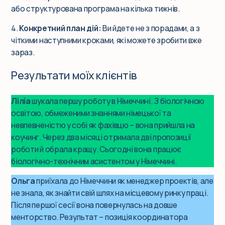
або структурована програма на кілька тижнів.
4.
Конкретний план дій:
Ви йдете не з порадами, а з
чіткими наступними кроками, які можете зробити вже
зараз.
Результати моїх клієнтів
Ліліа
шукала першу роботу в Німеччині. З біологічною
освітою, обмеженими знаннями німецької та
невпевненістю у собі як фахівцю – вона прийшла на
коучинг. Через два місяці отримала дві пропозиції
роботи й обрала кращу. Сьогодні вона працює
біологічно-технічним асистентом у Німеччині.
Ольга
приїхала до Німеччини як менеджер проектів, але
не знала, як знайти свій шлях на місцевому ринку праці.
Після першої сесії вона повернулась на довше
менторство. Результат – позиція координатора