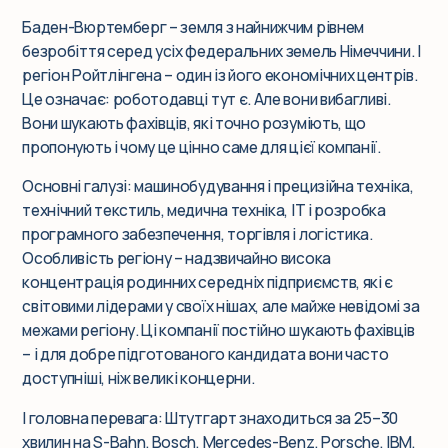
Баден-Вюртемберг – земля з найнижчим рівнем
безробіття серед усіх федеральних земель Німеччини. І
регіон Ройтлінгена – один із його економічних центрів.
Це означає: роботодавці тут є. Але вони вибагливі.
Вони шукають фахівців, які точно розуміють, що
пропонують і чому це цінно саме для цієї компанії.
Основні галузі: машинобудування і прецизійна техніка,
технічний текстиль, медична техніка, IT і розробка
програмного забезпечення, торгівля і логістика.
Особливість регіону – надзвичайно висока
концентрація родинних середніх підприємств, які є
світовими лідерами у своїх нішах, але майже невідомі за
межами регіону. Ці компанії постійно шукають фахівців
– і для добре підготованого кандидата вони часто
доступніші, ніж великі концерни.
І головна перевага: Штутгарт знаходиться за 25–30
хвилин на S-Bahn. Bosch, Mercedes-Benz, Porsche, IBM,