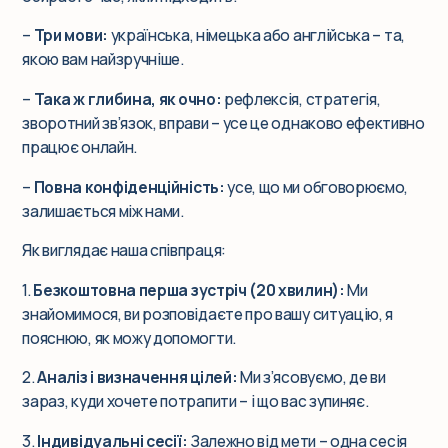
–
Три мови:
українська, німецька або англійська – та,
якою вам найзручніше.
–
Така ж глибина, як очно:
рефлексія, стратегія,
зворотний зв’язок, вправи – усе це однаково ефективно
працює онлайн.
–
Повна конфіденційність:
усе, що ми обговорюємо,
залишається між нами.
Як виглядає наша співпраця:
1.
Безкоштовна перша зустріч (20 хвилин):
Ми
знайомимося, ви розповідаєте про вашу ситуацію, я
пояснюю, як можу допомогти.
2.
Аналіз і визначення цілей:
Ми з’ясовуємо, де ви
зараз, куди хочете потрапити – і що вас зупиняє.
3.
Індивідуальні сесії:
Залежно від мети – одна сесія