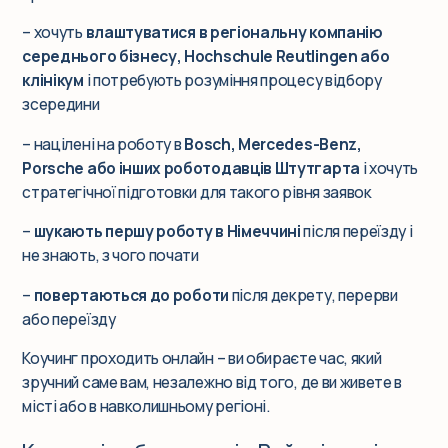
– хочуть
влаштуватися в регіональну компанію
середнього бізнесу, Hochschule Reutlingen або
клінікум
і потребують розуміння процесу відбору
зсередини
– націлені на роботу в
Bosch, Mercedes-Benz,
Porsche або інших роботодавців Штутгарта
і хочуть
стратегічної підготовки для такого рівня заявок
–
шукають першу роботу в Німеччині
після переїзду і
не знають, з чого почати
–
повертаються до роботи
після декрету, перерви
або переїзду
Коучинг проходить онлайн – ви обираєте час, який
зручний саме вам, незалежно від того, де ви живете в
місті або в навколишньому регіоні.