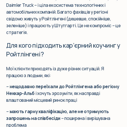
Daimler Truck – і ціла екосистема технологічних і
автомобільних компаній. Багато фахівців у регіоні
свідомо живуть у Ройтлінгені (дешевше, спокійніше,
зеленіше) і працюють у Штутгарті. Це не компроміс – це
стратегія.
Для кого підходить кар’єрний коучинг у
Ройтлінгені?
Мої клієнти приходять із дуже різних ситуацій. Я
працюю з людьми, які:
–
нещодавно переїхали до Ройтлінгена або регіону
Неккар-Альб
і хочуть зрозуміти, як насправді
влаштований місцевий ринок праці
–
мають гарну кваліфікацію, але не отримують
запрошень на співбесіди
– поширена і вирішувана
проблема