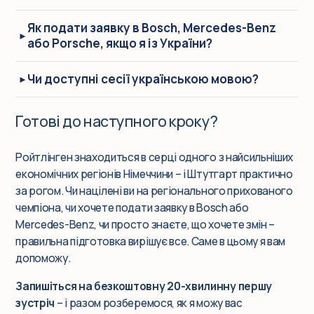
Як подати заявку в Bosch, Mercedes-Benz
або Porsche, якщо я із України?
Чи доступні сесії українською мовою?
Готові до наступного кроку?
Ройтлінген знаходиться в серці одного з найсильніших
економічних регіонів Німеччини – і Штутгарт практично
за рогом. Чи націлені ви на регіонального прихованого
чемпіона, чи хочете подати заявку в Bosch або
Mercedes-Benz, чи просто знаєте, що хочете змін –
правильна підготовка вирішує все. Саме в цьому я вам
допоможу.
Запишіться на безкоштовну 20-хвилинну першу
зустріч
– і разом розберемося, як я можу вас