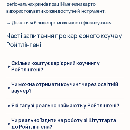
регіональних ринків праці Німеччини варто
використовувати кожен доступний інструмент.
→ Дізнатися більше про можливості фінансування
Часті запитання про кар’єрного коуча у
Ройтлінгені
Скільки коштує кар’єрний коучинг у
Ройтлінгені?
Чи можна отримати коучинг через освітній
ваучер?
Які галузі реально наймають у Ройтлінгені?
Чи реально їздити на роботу зі Штутгарта
до Ройтлінгена?