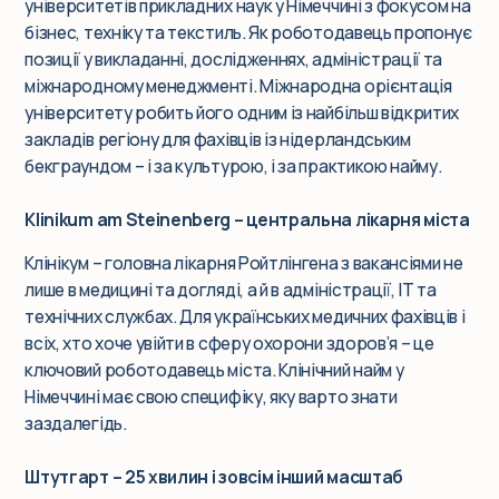
університетів прикладних наук у Німеччині з фокусом на
бізнес, техніку та текстиль. Як роботодавець пропонує
позиції у викладанні, дослідженнях, адміністрації та
міжнародному менеджменті. Міжнародна орієнтація
університету робить його одним із найбільш відкритих
закладів регіону для фахівців із нідерландським
бекграундом – і за культурою, і за практикою найму.
Klinikum am Steinenberg – центральна лікарня міста
Клінікум – головна лікарня Ройтлінгена з вакансіями не
лише в медицині та догляді, а й в адміністрації, IT та
технічних службах. Для українських медичних фахівців і
всіх, хто хоче увійти в сферу охорони здоров’я – це
ключовий роботодавець міста. Клінічний найм у
Німеччині має свою специфіку, яку варто знати
заздалегідь.
Штутгарт – 25 хвилин і зовсім інший масштаб