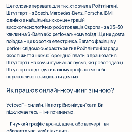
Це головна перевага для тих, хто живе в Ройтлінгені.
Штутгарт – з Bosch, Mercedes-Benz, Porsche, IBM і
однією з найщільніших концентрацій
високотехнологічних роботодавців Європи – за 25–30
хвилин на S-Bahn або регіональному поїзді. Це не довга
поїздка – це коротка електричка. Багато фахівців у
регіоні свідомо оберають жити в Ройтлінгені заради
якості життя і нижчої орендної плати, а працювати в
Штутгарті. На коучингу ми аналізуємо, які роботодавці
Штутгарта підходять вашому профілю і як себе
переконливо позиціювати для них.
Як працює онлайн-коучинг зі мною?
Усі сесії – онлайн. Не потрібно нікуди їхати. Ви
підключаєтесь – і ми починаємо.
–
Гнучкий графік:
вранці, вдень або ввечері – ви
обираєте час, який підходить.