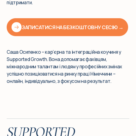
підтримати.
ЗАПИСАТИСЯ НА БЕЗКОШТОВНУ СЕСІЮ →
Саша Осипенко – кар’єрна та інтеграційна коучиня у
Supported Growth. Вона допомагає фахівцям,
міжнародним талантам і людям у професійних змінах
успішно позиціюватися на ринку праці Німеччини –
онлайн, індивідуально, з фокусом на результат.