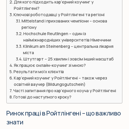
Для кого підходить кар’єрний коучинг у
Ройтлінгені?
Ключові роботодавці у Ройтлінгені та регіоні
Mittelstand і прихованих чемпіони – основа
регіону
Hochschule Reutlingen – один із
найміжнародніших університетів Німеччини
Klinikum am Steinenberg – центральна лікарня
міста
Штутгарт – 25 хвилин і зовсім інший масштаб
Як працює онлайн-коучинг зі мною?
Результати моїх клієнтів
Кар’єрний коучинг у Ройтлінгені – також через
освітній ваучер (Bildungsgutschein)
Часті запитання про кар’єрного коуча у Ройтлінгені
Готові до наступного кроку?
Ринок праці в Ройтлінгені – що важливо
знати