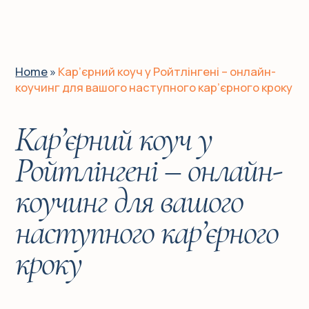
UA
EN
DE
Home
»
Кар’єрний коуч у Ройтлінгені – онлайн-
коучинг для вашого наступного кар’єрного кроку
Головна
Кар’єрний коуч у
Для кого?
Ройтлінгені – онлайн-
коучинг для вашого
Історії клієнтів
наступного кар’єрного
Про мене
кроку
Послуги