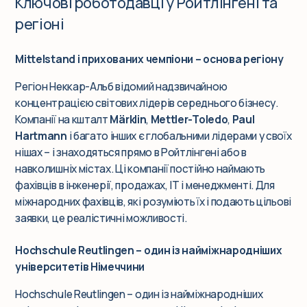
Ключові роботодавці у Ройтлінгені та
регіоні
Mittelstand і прихованих чемпіони – основа регіону
Регіон Неккар-Альб відомий надзвичайною
концентрацією світових лідерів середнього бізнесу.
Компанії на кшталт
Märklin
,
Mettler-Toledo
,
Paul
Hartmann
і багато інших є глобальними лідерами у своїх
нішах – і знаходяться прямо в Ройтлінгені або в
навколишніх містах. Ці компанії постійно наймають
фахівців в інженерії, продажах, IT і менеджменті. Для
міжнародних фахівців, які розуміють їх і подають цільові
заявки, це реалістичні можливості.
Hochschule Reutlingen – один із найміжнародніших
університетів Німеччини
Hochschule Reutlingen – один із найміжнародніших