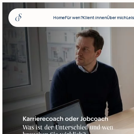
Home
Für wen?
Klient:innen
Über mich
Lei
Home
Für wen?
Klient:innen
Über mich
Leistungen
Insights
Für Firmenkunden
Q&A
Blog