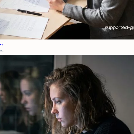
h?
h...