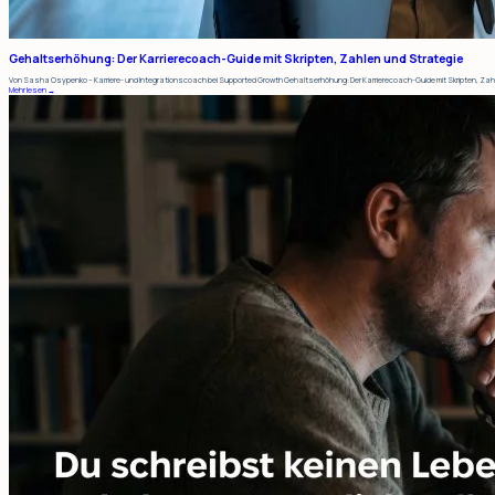
Gehaltserhöhung: Der Karrierecoach-Guide mit Skripten, Zahlen und Strategie
Von Sasha Osypenko – Karriere- und Integrationscoach bei Supported Growth Gehaltserhöhung: Der Karrierecoach-Guide mit Skripten, Zahl
Mehr lesen →