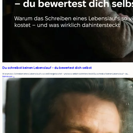
Du schreibst keinen Lebenslauf – du bewertest dich selbst
Warum das Schreiben eines Lebenslaufs so viel Energie kostet – und was wirklich dahintersteckt Du schreibst keinen Lebenslauf – du...
Mehr lesen →