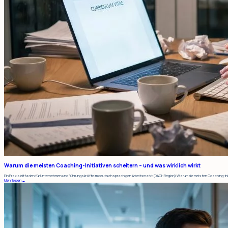
Warum die meisten Coaching-Initiativen scheitern – und was wirklich wirkt
Ein Praxisleitfaden für Unternehmen und Führungskräfte im deutschsprachigen Arbeitsmarkt (DACH Region) Warum die meisten Coaching-Initia
Mehr lesen →