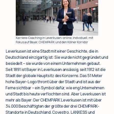
Insights
Für Firmenkunden
Karriere-Coaching in Leverkusen: online, individuell, mit
Fokus auf Bayer, CHEMPARK und den Kölner Korridor
Q&A
Leverkusen ist eine Stadt mit einer Geschichte, die in
Deutschland einzigartig ist: Sie wurde nicht gegründet und
Blog
besiedelt – sie wurde von einem Unternehmen gebaut.
Seit 1891 ist Bayer in Leverkusen ansässig, seit 1912 ist die
Stadt der globale Hauptsitz des Konzerns. Das 51 Meter
hohe Bayer-Logo thront über der Stadt und ist aus der
Ferne sichtbar – ein Symbol dafür, wie eng Unternehmen
und Stadt bis heute verflochten sind. Aber Leverkusen ist
mehr als Bayer: Der CHEMPARK Leverkusen ist mit über
34.000 Beschäftigten der größte der drei CHEMPARK-
Standorte in Deutschland. Covestro, LANXESS und