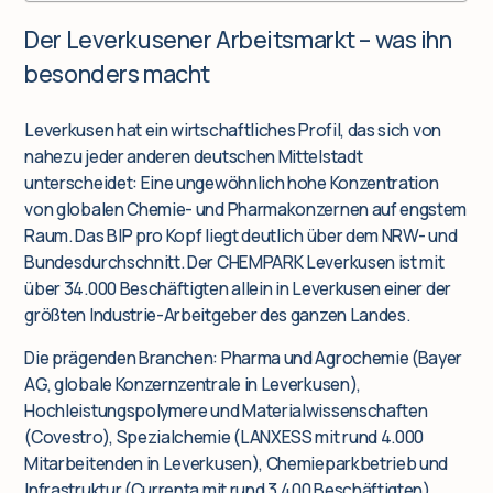
Der Leverkusener Arbeitsmarkt – was ihn
besonders macht
Leverkusen hat ein wirtschaftliches Profil, das sich von
nahezu jeder anderen deutschen Mittelstadt
unterscheidet: Eine ungewöhnlich hohe Konzentration
von globalen Chemie- und Pharmakonzernen auf engstem
Raum. Das BIP pro Kopf liegt deutlich über dem NRW- und
Bundesdurchschnitt. Der CHEMPARK Leverkusen ist mit
über 34.000 Beschäftigten allein in Leverkusen einer der
größten Industrie-Arbeitgeber des ganzen Landes.
Die prägenden Branchen: Pharma und Agrochemie (Bayer
AG, globale Konzernzentrale in Leverkusen),
Hochleistungspolymere und Materialwissenschaften
(Covestro), Spezialchemie (LANXESS mit rund 4.000
Mitarbeitenden in Leverkusen), Chemieparkbetrieb und
Infrastruktur (Currenta mit rund 3.400 Beschäftigten),