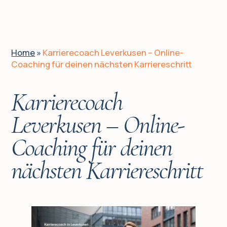
DE
EN
UA
Home
»
Karrierecoach Leverkusen – Online-
Coaching für deinen nächsten Karriereschritt
Home
Karrierecoach
Für wen?
Leverkusen – Online-
Coaching für deinen
Klient:innen
nächsten Karriereschritt
Über mich
Leistungen