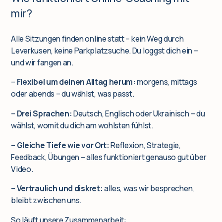
mir?
Alle Sitzungen finden online statt – kein Weg durch
Leverkusen, keine Parkplatzsuche. Du loggst dich ein –
und wir fangen an.
–
Flexibel um deinen Alltag herum:
morgens, mittags
oder abends – du wählst, was passt.
–
Drei Sprachen:
Deutsch, Englisch oder Ukrainisch – du
wählst, womit du dich am wohlsten fühlst.
–
Gleiche Tiefe wie vor Ort:
Reflexion, Strategie,
Feedback, Übungen – alles funktioniert genauso gut über
Video.
–
Vertraulich und diskret:
alles, was wir besprechen,
bleibt zwischen uns.
So läuft unsere Zusammenarbeit: