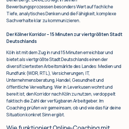
Bewerbungsprozessen besonders Wert auf fachliche
Tiefe, analytisches Denken und die Fähigkeit, komplexe
Sachverhalte klar zu kommunizieren.
Der Kölner Korridor – 15 Minuten zur viertgrößten Stadt
Deutschlands
Köln ist mit dem Zug in rund 15 Minuten erreichbar und
bietet als viertgrößte Stadt Deutschlands einen der
diversifiziertesten Arbeitsmärkte des Landes: Medien und
Rundfunk (WDR, RTL), Versicherungen, IT,
Unternehmensberatung, Handel, Gesundheit und
öffentliche Verwaltung. Wer in Leverkusen wohnt und
bereit ist, den Korridor nach Köln zu nutzen, verdoppelt
faktisch die Zahl der verfügbaren Arbeitgeber. Im
Coaching prüfen wir gemeinsam, ob und wie das für deine
Situation konkret Sinn ergibt.
Wie funktioniert Online-Coaching mit