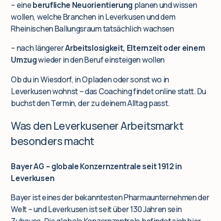
– eine
berufliche Neuorientierung
planen und wissen
wollen, welche Branchen in Leverkusen und dem
Rheinischen Ballungsraum tatsächlich wachsen
– nach längerer
Arbeitslosigkeit, Elternzeit oder einem
Umzug
wieder in den Beruf einsteigen wollen
Ob du in Wiesdorf, in Opladen oder sonst wo in
Leverkusen wohnst – das Coaching findet online statt. Du
buchst den Termin, der zu deinem Alltag passt.
Was den Leverkusener Arbeitsmarkt
besonders macht
Bayer AG – globale Konzernzentrale seit 1912 in
Leverkusen
Bayer ist eines der bekanntesten Pharmaunternehmen der
Welt – und Leverkusen ist seit über 130 Jahren sein