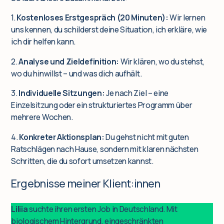
1.
Kostenloses Erstgespräch (20 Minuten):
Wir lernen
uns kennen, du schilderst deine Situation, ich erkläre, wie
ich dir helfen kann.
2.
Analyse und Zieldefinition:
Wir klären, wo du stehst,
wo du hinwillst – und was dich aufhält.
3.
Individuelle Sitzungen:
Je nach Ziel – eine
Einzelsitzung oder ein strukturiertes Programm über
mehrere Wochen.
4.
Konkreter Aktionsplan:
Du gehst nicht mit guten
Ratschlägen nach Hause, sondern mit klaren nächsten
Schritten, die du sofort umsetzen kannst.
Ergebnisse meiner Klient:innen
Liliia
suchte ihren ersten Job in Deutschland. Mit
biologischem Hintergrund, eingeschränkten