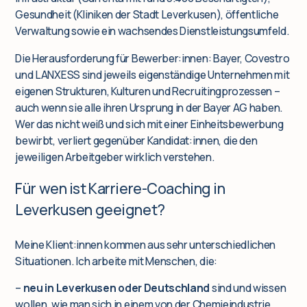
Gesundheit (Kliniken der Stadt Leverkusen), öffentliche
Verwaltung sowie ein wachsendes Dienstleistungsumfeld.
Die Herausforderung für Bewerber:innen: Bayer, Covestro
und LANXESS sind jeweils eigenständige Unternehmen mit
eigenen Strukturen, Kulturen und Recruitingprozessen –
auch wenn sie alle ihren Ursprung in der Bayer AG haben.
Wer das nicht weiß und sich mit einer Einheitsbewerbung
bewirbt, verliert gegenüber Kandidat:innen, die den
jeweiligen Arbeitgeber wirklich verstehen.
Für wen ist Karriere-Coaching in
Leverkusen geeignet?
Meine Klient:innen kommen aus sehr unterschiedlichen
Situationen. Ich arbeite mit Menschen, die:
–
neu in Leverkusen oder Deutschland
sind und wissen
wollen, wie man sich in einem von der Chemieindustrie