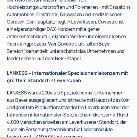
Hochleistungskunststoffen und Polymeren – mit Einsatz in
Automobilen, Elektronik, Bauwesen und medizinischen
Geräten. Der Hauptsitz liegt in Leverkusen. Covestro ist
ein eigenständiger DAX-Konzern mit eigener
Unternehmenskultur, eigenen Werten und einem eigenen
Recruitingprozess. Wer Covestro als „alten Bayer-
Bereich“ behandelt, unterschätzt das Unternehmen und
landet schnell auf dem Nein-Stapel.
LANXESS – internationaler Spezialchemiekonzern mit
größtem Standort in Leverkusen
LANXESS wurde 2004 als Spezialchemie-Unternehmen
aus Bayer ausgegliedert und ist heute mit Hauptsitz in Köln
und größtem Produktionsstandort in Leverkusen einer der
führenden internationalen Spezialchemiekonzerne. Rund
4.000 Menschen arbeiten am Leverkusener Standort, der
auch ein Forschungstechnikum für Lederprodukte
beherbergt. LANXESS legt in seinen