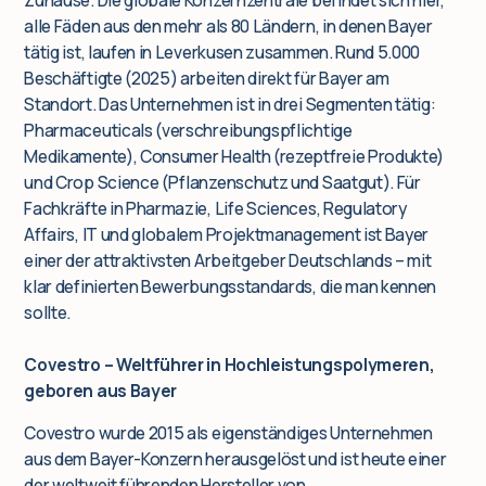
Zuhause. Die globale Konzernzentrale befindet sich hier,
alle Fäden aus den mehr als 80 Ländern, in denen Bayer
tätig ist, laufen in Leverkusen zusammen. Rund 5.000
Beschäftigte (2025) arbeiten direkt für Bayer am
Standort. Das Unternehmen ist in drei Segmenten tätig:
Pharmaceuticals (verschreibungspflichtige
Medikamente), Consumer Health (rezeptfreie Produkte)
und Crop Science (Pflanzenschutz und Saatgut). Für
Fachkräfte in Pharmazie, Life Sciences, Regulatory
Affairs, IT und globalem Projektmanagement ist Bayer
einer der attraktivsten Arbeitgeber Deutschlands – mit
klar definierten Bewerbungsstandards, die man kennen
sollte.
Covestro – Weltführer in Hochleistungspolymeren,
geboren aus Bayer
Covestro wurde 2015 als eigenständiges Unternehmen
aus dem Bayer-Konzern herausgelöst und ist heute einer
der weltweit führenden Hersteller von