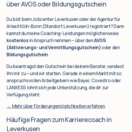
über AVGS oder Bildungsgutschein
Du bist beim Jobcenter Leverkusen oder der Agentur für
Arbeit Köln-Bonn (Standort Leverkusen) registriert? Dann
kannst du meine Coaching-Leistungen möglicherweise
kostenlos
in Anspruch nehmen – über den
AVGS
(Aktivierungs- und Vermittlungsgutschein)
oder den
Bildungsgutschein
.
Du beantragst den Gutschein bei deinem Berater, sendest
ihn mir zu – und wir starten. Gerade in einem Markt mit so
anspruchsvollen Arbeitgebern wie Bayer, Covestro oder
LANXESS lohnt sich jede Unterstützung, die dir zur
Verfügung steht.
→ Mehr über Förderungsmöglichkeiten erfahren
Häufige Fragen zum Karrierecoach in
Leverkusen