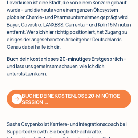
Leverkusen ist eine Stadt, die von einem Konzern gebaut
wurde – und die heute von einem ganzen Ökosystem
globaler Chemie- und Pharmaunternehmen geprägt wird.
Bayer, Covestro, LANXESS, Currenta – und Köln 15 Minuten
entfernt. Wer sich hier richtig positioniert, hat Zugang zu
einigen der angesehensten Arbeitgeber Deutschlands.
Genau dabei helfe ich dir.
Buch dein kostenloses 20-minütiges Erstgespräch
–
und lass uns gemeinsam schauen, wie ich dich
unterstützen kann.
BUCHE DEINE KOSTENLOSE 20-MINÜTIGE
SESSION →
Sasha Osypenko ist Karriere- und Integrationscoach bei
Supported Growth. Sie begleitet Fachkräfte,