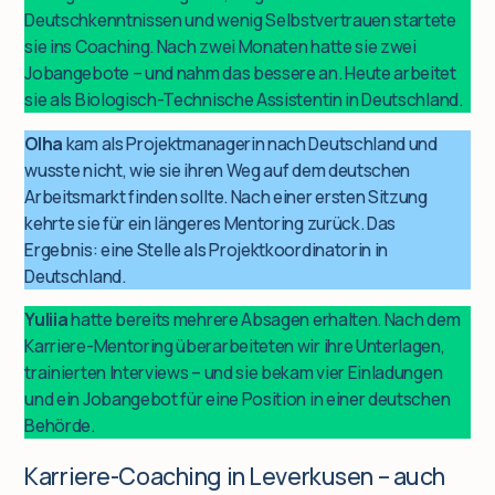
Deutschkenntnissen und wenig Selbstvertrauen startete
sie ins Coaching. Nach zwei Monaten hatte sie zwei
Jobangebote – und nahm das bessere an. Heute arbeitet
sie als Biologisch-Technische Assistentin in Deutschland.
Olha
kam als Projektmanagerin nach Deutschland und
wusste nicht, wie sie ihren Weg auf dem deutschen
Arbeitsmarkt finden sollte. Nach einer ersten Sitzung
kehrte sie für ein längeres Mentoring zurück. Das
Ergebnis: eine Stelle als Projektkoordinatorin in
Deutschland.
Yuliia
hatte bereits mehrere Absagen erhalten. Nach dem
Karriere-Mentoring überarbeiteten wir ihre Unterlagen,
trainierten Interviews – und sie bekam vier Einladungen
und ein Jobangebot für eine Position in einer deutschen
Behörde.
Karriere-Coaching in Leverkusen – auch