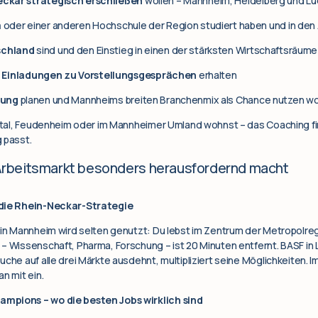
ckar strategisch erschließen
wollen – Mannheim, Heidelberg und Lu
m
oder einer anderen Hochschule der Region studiert haben und in den 
schland
sind und den Einstieg in einen der stärksten Wirtschaftsräum
 Einladungen zu Vorstellungsgesprächen
erhalten
rung
planen und Mannheims breiten Branchenmix als Chance nutzen wo
ertal, Feudenheim oder im Mannheimer Umland wohnst – das Coaching fi
 passt.
rbeitsmarkt besonders herausfordernd macht
 die Rhein-Neckar-Strategie
 in Mannheim wird selten genutzt: Du lebst im Zentrum der Metropolreg
– Wissenschaft, Pharma, Forschung – ist 20 Minuten entfernt. BASF in 
uche auf alle drei Märkte ausdehnt, multipliziert seine Möglichkeiten. 
n mit ein.
mpions – wo die besten Jobs wirklich sind