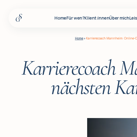
Home
Für wen?
Klient:innen
Über mich
Lei
Home
Home
»
Karrierecoach Mannheim: Online-Co
Für wen?
Klient:innen
Karrierecoach M
Über mich
nächsten Kar
Leistungen
Insights
Für Firmenkunden
Q&A
Blog