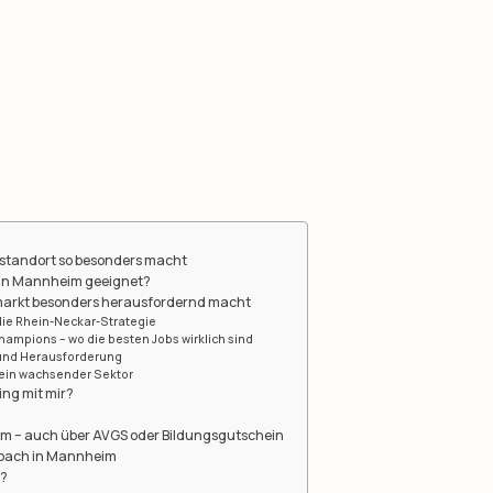
standort so besonders macht
g in Mannheim geeignet?
arkt besonders herausfordernd macht
 die Rhein-Neckar-Strategie
ampions – wo die besten Jobs wirklich sind
 und Herausforderung
 ein wachsender Sektor
ing mit mir?
n
m – auch über AVGS oder Bildungsgutschein
coach in Mannheim
t?