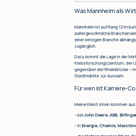
Was Mannheim als Wir
Mannheim ist auf Rang 12 im bu
außergewöhnliche Branchenvielf
einer einzigen Branche abhängig
zugänglich.
Dazu kommt die Lage in der Met
Krebsforschungszentrum, der Un
gegenüber der Rheinbrücke – mi
Stadtmärkte zur Auswahl.
Für wen ist Karriere-C
Meine Klient:innen kommen aus 
– bei
John Deere, ABB, Bilfinge
– in
Energie, Chemie, Maschin