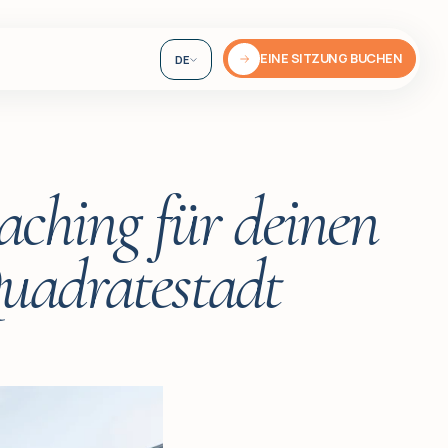
EINE SITZUNG BUCHEN
DE
EN
UA
ching für deinen
Quadratestadt