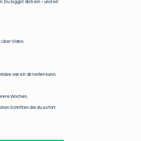
 Du loggst dich ein – und wir
 über Video.
kläre wie ich dir helfen kann.
ehrere Wochen.
ten Schritten die du sofort