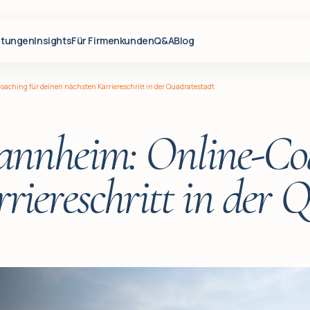
stungen
Insights
Für Firmenkunden
Q&A
Blog
aching für deinen nächsten Karriereschritt in der Quadratestadt
annheim: Online-Coa
riereschritt in der 