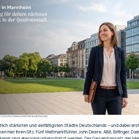
n nächsten Karriereschritt in der Quadratestadt
tlich stärksten und vielfältigsten Städte Deutschlands – und dabei ers
 hier ihren Sitz. Fünf Weltmarktführer. John Deere, ABB, Bilfinger, Da
ekannt sind aber lokal unterschätzt werden. Der Gesamtumsatz der 