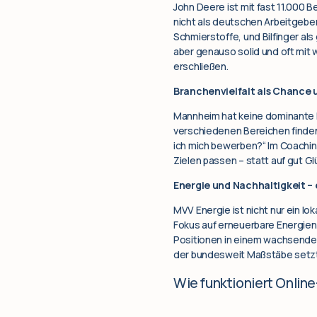
John Deere ist mit fast 11.000
nicht als deutschen Arbeitgebe
Schmierstoffe, und Bilfinger al
aber genauso solid und oft mit w
erschließen.
Branchenvielfalt als Chance
Mannheim hat keine dominante Br
verschiedenen Bereichen finden 
ich mich bewerben?“ Im Coachin
Zielen passen – statt auf gut 
Energie und Nachhaltigkeit –
MVV Energie ist nicht nur ein l
Fokus auf erneuerbare Energien
Positionen in einem wachsenden 
der bundesweit Maßstäbe setzt
Wie funktioniert Onlin