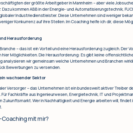
 Beschäftigten der größte Arbeitgeber in Mannheim – aber viele Jobs
r. Dazu kommen ABB in der Energie- und Automatisierungstechnik, FUCH
s globaler Industriedienstleister. Diese Unternehmen sind weniger bek
eniger Konkurrenz auf ihre Stellen. Im Coaching helfe ich dir, diese Mög
 und Herausforderung
anche – das ist ein Vorteil und eine Herausforderung zugleich. Der Vor
hier Möglichkeiten. Die Herausforderung: Es gibt keine offensichtliche
g analysieren wir gemeinsam welche Unternehmen und Branchen wirklic
Glück Bewerbungen zu versenden.
 ein wachsender Sektor
okaler Versorger – das Unternehmen ist ein bundesweit aktiver Treiber
. Für Fachkräfte aus Ingenieurwesen, Energietechnik, IT und Projektm
Zukunftsmarkt. Wer in Nachhaltigkeit und Energie arbeiten will, finde
.
e-Coaching mit mir?