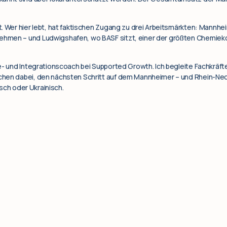
. Wer hier lebt, hat faktischen Zugang zu drei Arbeitsmärkten: Mannhe
men – und Ludwigshafen, wo BASF sitzt, einer der größten Chemiekon
e- und Integrationscoach bei Supported Growth. Ich begleite Fachkräfte
hen dabei, den nächsten Schritt auf dem Mannheimer – und Rhein-Nec
lisch oder Ukrainisch.