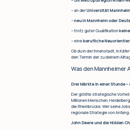
– die
Metropolregion Rhein-Ne
– an der
Universität Mannhei
–
neu in Mannheim oder Deut
– trotz guter Qualifikation
keine
– eine
berufliche Neuorientie
Ob du in der Innenstadt, in Käf
den Termin der zu deinem Alltag
Was den Mannheimer A
Drei Märkte in einer Stunde –
Der größte strategische Vorteil
Millionen Menschen. Heidelberg 
die Rheinbrücke. Wer seine Jobs
regionale Strategie von Anfang a
John Deere und die Hidden Cha