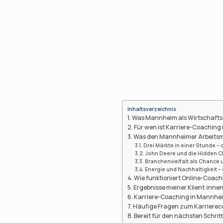
Inhaltsverzeichnis
Was Mannheim als Wirtschafts
Für wen ist Karriere-Coachin
Was den Mannheimer Arbeitsm
Drei Märkte in einer Stunde –
John Deere und die Hidden Ch
Branchenvielfalt als Chance
Energie und Nachhaltigkeit –
Wie funktioniert Online-Coach
Ergebnisse meiner Klient:inne
Karriere-Coaching in Mannhei
Häufige Fragen zum Karriere
Bereit für den nächsten Schrit