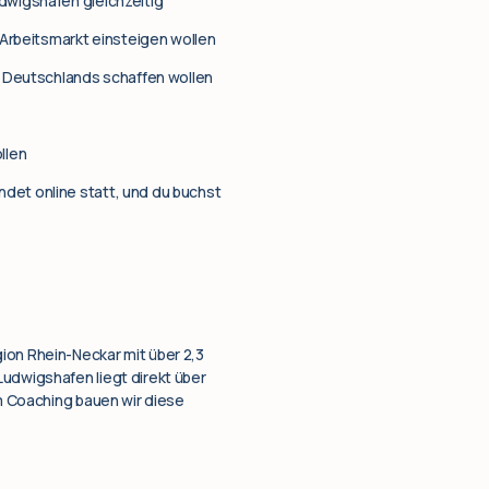
dwigshafen gleichzeitig
Arbeitsmarkt einsteigen wollen
e Deutschlands schaffen wollen
llen
ndet online statt, und du buchst
ion Rhein-Neckar mit über 2,3
Ludwigshafen liegt direkt über
Im Coaching bauen wir diese