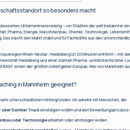
tschaftsstandort so besonders macht
ndesweiten Unternehmensranking – vor Städten die weit bekannter sind
alt. Pharma, Energie, Maschinenbau, Chemie, Technologie, Lebensmitt
. Das macht den Markt stabil und für Fachkräfte aus den unterschiedl
ropolregion Rhein-Neckar: Heidelberg ist 20 Minuten entfernt – mit 
iversität Heidelberg und einer starken Pharma- und Biotechszene. Lud
t BASF, einem der größten Arbeitgeber Europas. Wer von Mannheim aus a
oaching in Mannheim geeignet?
sehr unterschiedlichen Hintergründen. Ich arbeite mit Menschen, die:
r oder Daimler Truck
einsteigen wollen und den Bewerbungsprozess
enbau oder Technologie
arbeiten oder einsteigen wollen