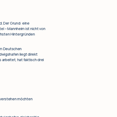
. Der Grund: eine
el – Mannheim ist nicht von
ichsten Hintergründen
dem Deutschen
wigshafen liegt direkt
rbeitet, hat faktisch drei
 verstehen möchten