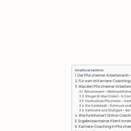
Inhaltsverzeichnis
Der Pforzheimer Arbeitsmarkt 
Für wen ist Karriere-Coaching
Was den Pforzheimer Arbeits
Witzenmann – Weltmarktführer
Klingel (K-Mail Order) – E-C
Hochschule Pforzheim – Gesta
Die Goldstadt – Schmuck und
Karlsruhe und Stuttgart – der
Wie funktioniert Online-Coach
Ergebnisse meiner Klient:inne
Karriere-Coaching in Pforzhe