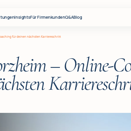
stungen
Insights
Für Firmenkunden
Q&A
Blog
oaching für deinen nächsten Karriereschritt
orzheim – Online-Co
ächsten Karriereschri