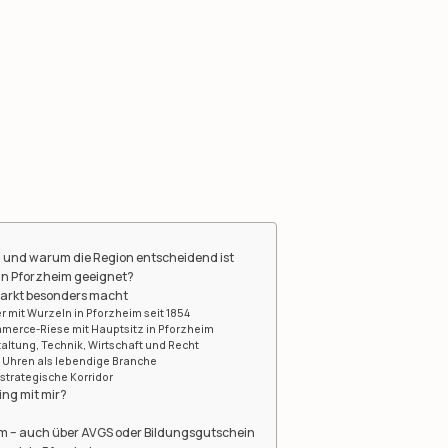
– und warum die Region entscheidend ist
 in Pforzheim geeignet?
markt besonders macht
 mit Wurzeln in Pforzheim seit 1854
ommerce-Riese mit Hauptsitz in Pforzheim
ltung, Technik, Wirtschaft und Recht
 Uhren als lebendige Branche
 strategische Korridor
ing mit mir?
n
im – auch über AVGS oder Bildungsgutschein