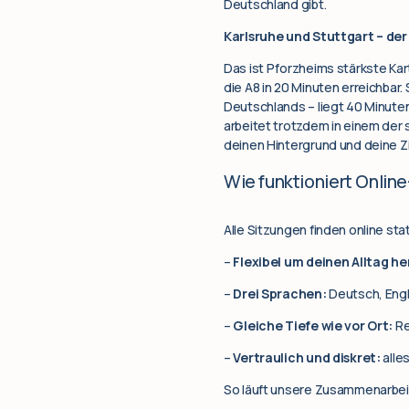
Deutschland gibt.
Karlsruhe und Stuttgart – der
Das ist Pforzheims stärkste Kart
die A8 in 20 Minuten erreichbar
Deutschlands – liegt 40 Minuten
arbeitet trotzdem in einem der
deinen Hintergrund und deine Zi
Wie funktioniert Onlin
Alle Sitzungen finden online sta
–
Flexibel um deinen Alltag h
–
Drei Sprachen:
Deutsch, Engl
–
Gleiche Tiefe wie vor Ort:
Re
–
Vertraulich und diskret:
alle
So läuft unsere Zusammenarbei