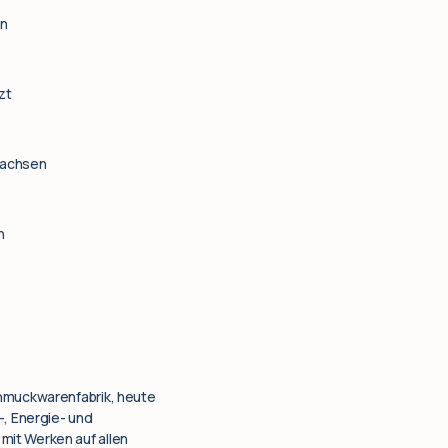
en
zt
 wachsen
n
chmuckwarenfabrik, heute
-, Energie- und
mit Werken auf allen