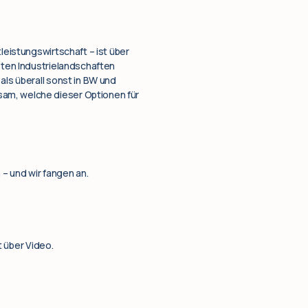
leistungswirtschaft – ist über
esten Industrielandschaften
als überall sonst in BW und
sam, welche dieser Optionen für
 – und wir fangen an.
 über Video.