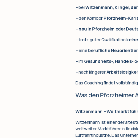
– bei
Witzenmann, Klingel, de
– den Korridor
Pforzheim–Karl
–
neu in Pforzheim oder Deut
– trotz guter Qualifikation
keine
– eine
berufliche Neuorientie
– im
Gesundheits-, Handels- 
– nach längerer
Arbeitslosigke
Das Coaching findet vollständig
Was den Pforzheimer 
Witzenmann – Weltmarktführer
Witzenmann ist einer der ältes
weltweiter Marktführer in flexi
Luftfahrtindustrie. Das Untern