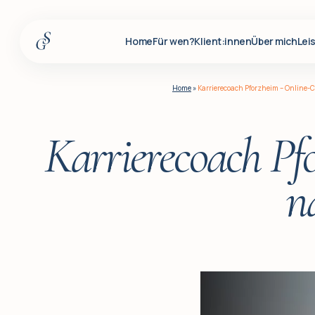
Home
Für wen?
Klient:innen
Über mich
Lei
Home
Home
»
Karrierecoach Pforzheim – Online-C
Für wen?
Klient:innen
Karrierecoach Pf
Über mich
n
Leistungen
Insights
Für Firmenkunden
Q&A
Blog