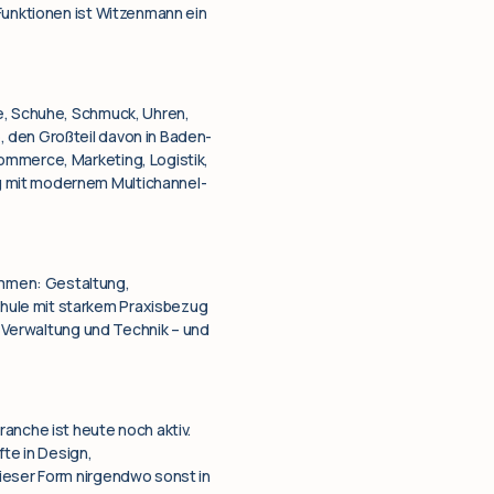
 Funktionen ist Witzenmann ein
de, Schuhe, Schmuck, Uhren,
, den Großteil davon in Baden-
ommerce, Marketing, Logistik,
g mit modernem Multichannel-
ommen: Gestaltung,
hule mit starkem Praxisbezug
g, Verwaltung und Technik – und
anche ist heute noch aktiv.
fte in Design,
dieser Form nirgendwo sonst in