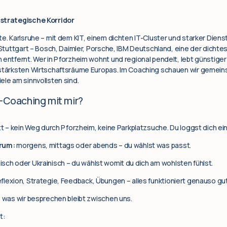
 strategische Korridor
e. Karlsruhe – mit dem KIT, einem dichten IT-Cluster und starker Dienst
. Stuttgart – Bosch, Daimler, Porsche, IBM Deutschland, eine der dicht
 entfernt. Wer in Pforzheim wohnt und regional pendelt, lebt günstiger 
 stärksten Wirtschaftsräume Europas. Im Coaching schauen wir gemein
ele am sinnvollsten sind.
e-Coaching mit mir?
tt – kein Weg durch Pforzheim, keine Parkplatzsuche. Du loggst dich ein
erum:
morgens, mittags oder abends – du wählst was passt.
isch oder Ukrainisch – du wählst womit du dich am wohlsten fühlst.
flexion, Strategie, Feedback, Übungen – alles funktioniert genauso gut
s was wir besprechen bleibt zwischen uns.
t: