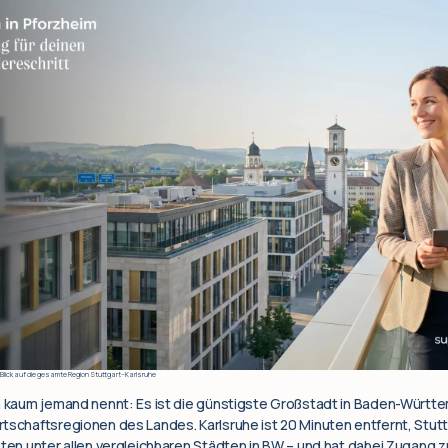
mit Blick auf die gesamte Region Stuttgart–Karlsruhe
n kaum jemand nennt: Es ist die günstigste Großstadt in Baden-Württem
tschaftsregionen des Landes. Karlsruhe ist 20 Minuten entfernt, Stutt
eten unter allen vergleichbaren Städten in BW – und hat dabei Zugang 