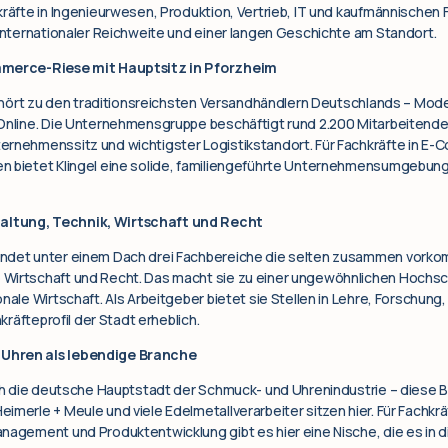
kräfte in Ingenieurwesen, Produktion, Vertrieb, IT und kaufmännischen
 internationaler Reichweite und einer langen Geschichte am Standort.
ommerce-Riese mit Hauptsitz in Pforzheim
 gehört zu den traditionsreichsten Versandhändlern Deutschlands – Mo
 Online. Die Unternehmensgruppe beschäftigt rund 2.200 Mitarbeitende
ernehmenssitz und wichtigster Logistikstandort. Für Fachkräfte in E-C
n bietet Klingel eine solide, familiengeführte Unternehmensumgebun
altung, Technik, Wirtschaft und Recht
indet unter einem Dach drei Fachbereiche die selten zusammen vork
 Wirtschaft und Recht. Das macht sie zu einer ungewöhnlichen Hochsc
nale Wirtschaft. Als Arbeitgeber bietet sie Stellen in Lehre, Forschun
hkräfteprofil der Stadt erheblich.
 Uhren als lebendige Branche
sch die deutsche Hauptstadt der Schmuck- und Uhrenindustrie – diese Br
merle + Meule und viele Edelmetallverarbeiter sitzen hier. Für Fachkrä
nagement und Produktentwicklung gibt es hier eine Nische, die es in 