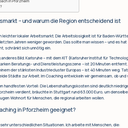
oach in Pforzheim
t?
smarkt – und warum die Region entscheidend ist
n leichter lokaler Arbeitsmarkt. Die Arbeitslosigkeit ist für Baden-Wü
n letzten Jahren weniger geworden. Das sollte man wissen – und es hat
ht, schränkt sich unnötig ein.
g anderes Bild. Karlsruhe – mit dem KIT (Karlsruher Institut für Technolo
arken Beratungs- und Dienstleistungsszene – ist 20 Minuten entfernt. 
nem der stärksten Industriecluster Europas – ist 40 Minuten weg. Tat
de Städte zur Arbeit. Im Coaching entwickeln wir gemeinsam, ob und wi
n handfesten Vorteil: Die Lebenshaltungskosten sind deutlich niedriger
forzheim verdient, bräuchte in Stuttgart rund 63.000 Euro, um denselb
ugen Wohnort für Menschen, die regional arbeiten wollen.
oaching in Pforzheim geeignet?
ehr unterschiedlichen Situationen. Ich arbeite mit Menschen, die: