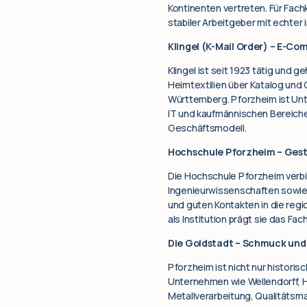
Kontinenten vertreten. Für Fach
stabiler Arbeitgeber mit echter
Klingel (K-Mail Order) – E-C
Klingel ist seit 1923 tätig und
Heimtextilien über Katalog und
Württemberg. Pforzheim ist Unt
IT und kaufmännischen Bereiche
Geschäftsmodell.
Hochschule Pforzheim – Gest
Die Hochschule Pforzheim verb
Ingenieurwissenschaften sowie
und guten Kontakten in die regio
als Institution prägt sie das Fac
Die Goldstadt – Schmuck und
Pforzheim ist nicht nur histori
Unternehmen wie Wellendorff, Hei
Metallverarbeitung, Qualitätsma