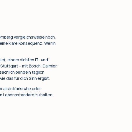
rttemberg vergleichsweise hoch,
 eine klare Konsequenz: Wer in
gie), einem dichten IT- und
Stuttgart – mit Bosch, Daimler,
sächlich pendeln täglich
e das für dich Sinn ergibt.
 als in Karlsruhe oder
en Lebensstandard zu halten.