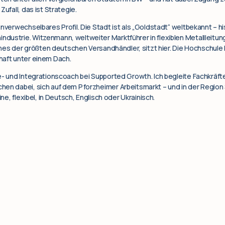
ufall, das ist Strategie.
unverwechselbares Profil. Die Stadt ist als „Goldstadt“ weltbekannt – 
ustrie. Witzenmann, weltweiter Marktführer in flexiblen Metallleitun
 eines der größten deutschen Versandhändler, sitzt hier. Die Hochschul
haft unter einem Dach.
e- und Integrationscoach bei Supported Growth. Ich begleite Fachkräfte
hen dabei, sich auf dem Pforzheimer Arbeitsmarkt – und in der Region 
ine, flexibel, in Deutsch, Englisch oder Ukrainisch.