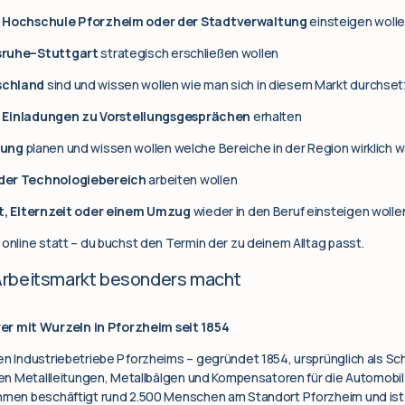
r Hochschule Pforzheim oder der Stadtverwaltung
einsteigen woll
sruhe–Stuttgart
strategisch erschließen wollen
schland
sind und wissen wollen wie man sich in diesem Markt durchset
 Einladungen zu Vorstellungsgesprächen
erhalten
rung
planen und wissen wollen welche Bereiche in der Region wirklich
oder Technologiebereich
arbeiten wollen
it, Elternzeit oder einem Umzug
wieder in den Beruf einsteigen wolle
 online statt – du buchst den Termin der zu deinem Alltag passt.
Arbeitsmarkt besonders macht
 mit Wurzeln in Pforzheim seit 1854
ten Industriebetriebe Pforzheims – gegründet 1854, ursprünglich als S
blen Metallleitungen, Metallbälgen und Kompensatoren für die Automobil
ehmen beschäftigt rund 2.500 Menschen am Standort Pforzheim und ist 