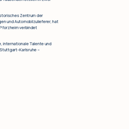
historisches Zentrum der
gen und Automobilzulieferer, hat
e Pforzheim verbindet
, internationale Talente und
Stuttgart–Karlsruhe –