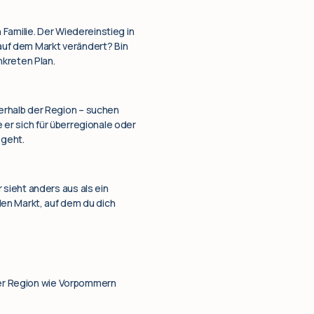
Familie. Der Wiedereinstieg in
 auf dem Markt verändert? Bin
nkreten Plan.
erhalb der Region – suchen
e er sich für überregionale oder
 geht.
sieht anders aus als ein
en Markt, auf dem du dich
iner Region wie Vorpommern