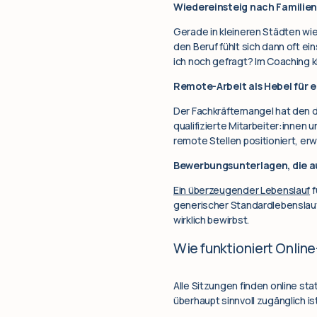
Wiedereinsteig nach Familien
Gerade in kleineren Städten wie
den Beruf fühlt sich dann oft e
ich noch gefragt? Im Coaching k
Remote-Arbeit als Hebel für 
Der Fachkräftemangel hat den d
qualifizierte Mitarbeiter:innen 
remote Stellen positioniert, er
Bewerbungsunterlagen, die 
Ein überzeugender Lebenslauf
f
generischer Standardlebenslauf
wirklich bewirbst.
Wie funktioniert Onlin
Alle Sitzungen finden online st
überhaupt sinnvoll zugänglich ist