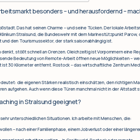
rbeitsmarkt besonders – und herausfordernd – mac
ßstadt. Das hat seinen Charme – und seine Tücken. Der lokale Arbeits
Klinikum Stralsund, die Bundeswehr mit dem Marinestützpunkt Parow, 
 und den Tourismussektor, der stark saisonabhängig ist.
 denkt, stößt schnell an Grenzen. Gleichzeitig ist Vorpommern eine Reg
sende Bedeutung von Remote-Arbeit öffnen neue Möglichkeiten – wenn
ät ist 30 Kilometer entfernt. Rostock – das wirtschaftliche Zentrum M
edeutet: die eigenen Stärken realistisch einschätzen, den richtigen Mar
Türen aufgehen. Auch wenn diese Türen manchmal nicht in der Altstadt 
oaching in Stralsund geeignet?
ehr unterschiedlichen Situationen. Ich arbeite mit Menschen, die:
wollen – nach einer Familienphase, einem Jobverlust oder einer länger