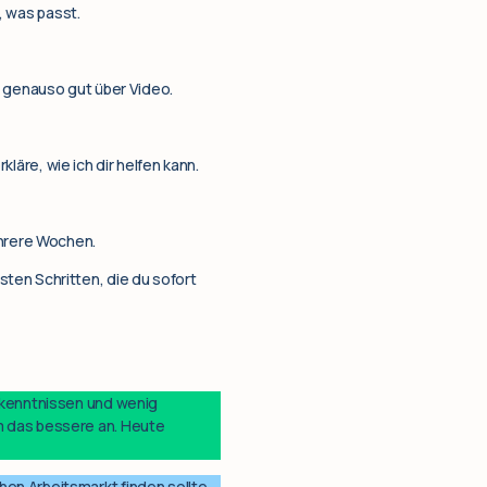
, was passt.
t genauso gut über Video.
kläre, wie ich dir helfen kann.
ehrere Wochen.
ten Schritten, die du sofort
hkenntnissen und wenig
m das bessere an. Heute
en Arbeitsmarkt finden sollte.