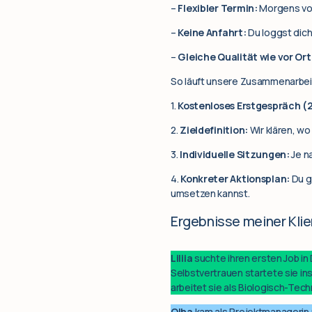
–
Flexibler Termin:
Morgens vor 
–
Keine Anfahrt:
Du loggst dich
–
Gleiche Qualität wie vor Ort
So läuft unsere Zusammenarbei
1.
Kostenloses Erstgespräch (
2.
Zieldefinition:
Wir klären, wo
3.
Individuelle Sitzungen:
Je n
4.
Konkreter Aktionsplan:
Du g
umsetzen kannst.
Ergebnisse meiner Klie
Liliia
suchte ihren ersten Job i
Selbstvertrauen startete sie i
arbeitet sie als Biologisch-Tec
Olha
kam als Projektmanagerin 