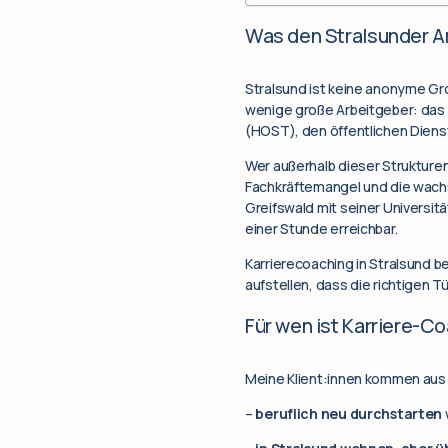
Was den Stralsunder A
Stralsund ist keine anonyme Gro
wenige große Arbeitgeber: das 
(HOST), den öffentlichen Dienst
Wer außerhalb dieser Strukturen
Fachkräftemangel und die wach
Greifswald mit seiner Universit
einer Stunde erreichbar.
Karrierecoaching in Stralsund b
aufstellen, dass die richtigen 
Für wen ist Karriere-C
Meine Klient:innen kommen aus s
–
beruflich neu durchstarten