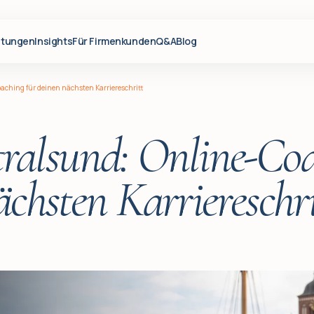
stungen
Insights
Für Firmenkunden
Q&A
Blog
aching für deinen nächsten Karriereschritt
tralsund: Online-Coa
ächsten Karriereschri