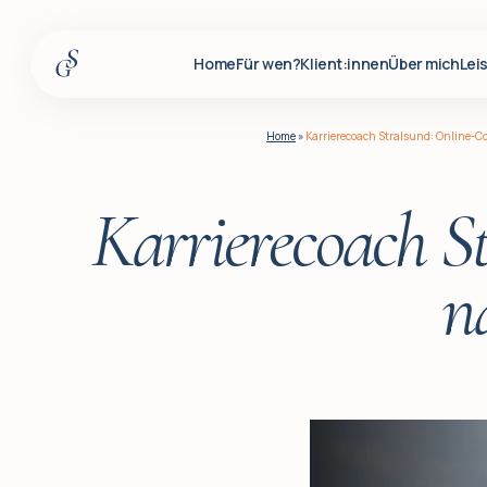
Home
Für wen?
Klient:innen
Über mich
Lei
Home
Home
»
Karrierecoach Stralsund: Online-Co
Für wen?
Klient:innen
Karrierecoach S
Über mich
n
Leistungen
Insights
Für Firmenkunden
Q&A
Blog