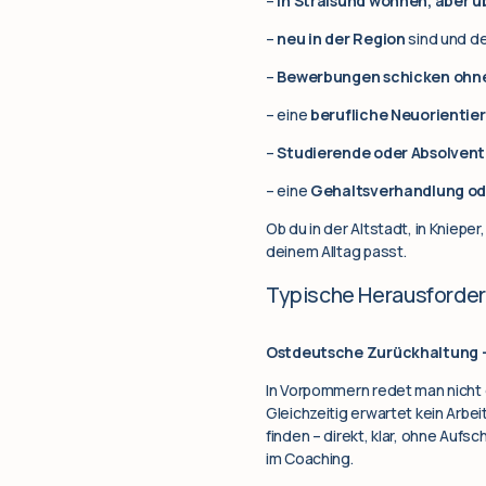
–
in Stralsund wohnen, aber ü
–
neu in der Region
sind und de
–
Bewerbungen schicken ohn
– eine
berufliche Neuorientie
–
Studierende oder Absolvent
– eine
Gehaltsverhandlung ode
Ob du in der Altstadt, in Kniep
deinem Alltag passt.
Typische Herausforderu
Ostdeutsche Zurückhaltung 
In Vorpommern redet man nicht g
Gleichzeitig erwartet kein Arbei
finden – direkt, klar, ohne Aufsc
im Coaching.