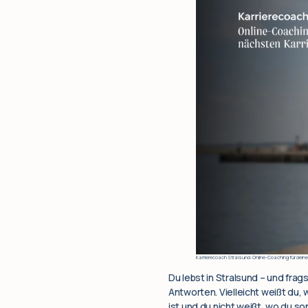
Karrierecoach Stralsund: Online-Coaching für deine
Du lebst in Stralsund – und fra
Antworten. Vielleicht weißt du,
ist und du nicht weißt, wo du so