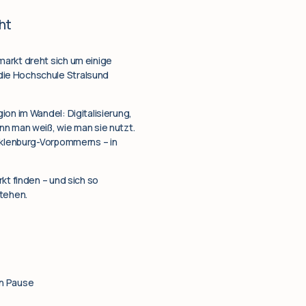
ht
markt dreht sich um einige
die Hochschule Stralsund
ion im Wandel: Digitalisierung,
 man weiß, wie man sie nutzt.
ecklenburg-Vorpommerns – in
kt finden – und sich so
stehen.
en Pause