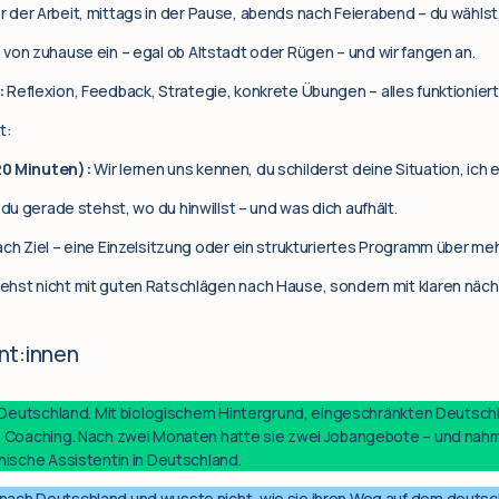
der Arbeit, mittags in der Pause, abends nach Feierabend – du wählst
 von zuhause ein – egal ob Altstadt oder Rügen – und wir fangen an.
:
Reflexion, Feedback, Strategie, konkrete Übungen – alles funktionier
t:
20 Minuten):
Wir lernen uns kennen, du schilderst deine Situation, ich er
 du gerade stehst, wo du hinwillst – und was dich aufhält.
ach Ziel – eine Einzelsitzung oder ein strukturiertes Programm über m
ehst nicht mit guten Ratschlägen nach Hause, sondern mit klaren nächs
nt:innen
n Deutschland. Mit biologischem Hintergrund, eingeschränkten Deutsc
ns Coaching. Nach zwei Monaten hatte sie zwei Jobangebote – und nah
hnische Assistentin in Deutschland.
nach Deutschland und wusste nicht, wie sie ihren Weg auf dem deutsch