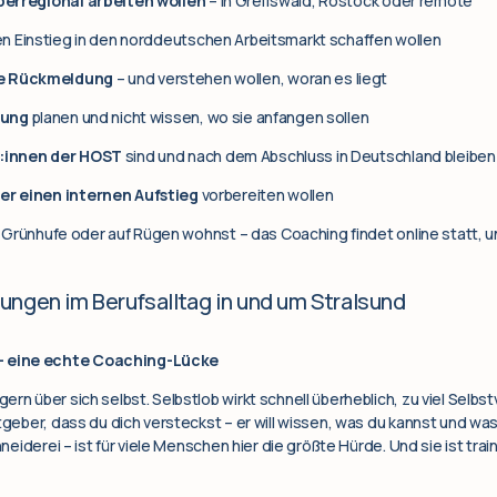
berregional arbeiten wollen
– in Greifswald, Rostock oder remote
n Einstieg in den norddeutschen Arbeitsmarkt schaffen wollen
e Rückmeldung
– und verstehen wollen, woran es liegt
rung
planen und nicht wissen, wo sie anfangen sollen
:innen der HOST
sind und nach dem Abschluss in Deutschland bleiben
r einen internen Aufstieg
vorbereiten wollen
er, Grünhufe oder auf Rügen wohnst – das Coaching findet online statt, 
ngen im Berufsalltag in und um Stralsund
– eine echte Coaching-Lücke
ern über sich selbst. Selbstlob wirkt schnell überheblich, zu viel Selb
tgeber, dass du dich versteckst – er will wissen, was du kannst und was
hneiderei – ist für viele Menschen hier die größte Hürde. Und sie ist tra