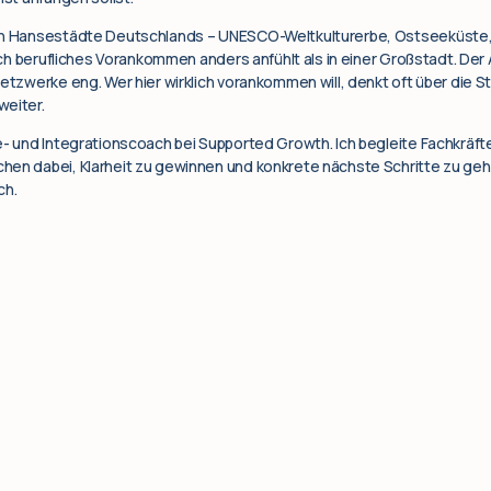
ten Hansestädte Deutschlands – UNESCO-Weltkulturerbe, Ostseeküste,
sich berufliches Vorankommen anders anfühlt als in einer Großstadt. Der
Netzwerke eng. Wer hier wirklich vorankommen will, denkt oft über die 
weiter.
e- und Integrationscoach bei Supported Growth. Ich begleite Fachkräfte
en dabei, Klarheit zu gewinnen und konkrete nächste Schritte zu gehen 
ch.