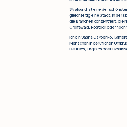
Stralsund ist eine der schöns
gleichzeitig eine Stadt, in der 
die Branchen konzentriert, die 
Greifswald,
Rostock
oder noch 
Ich bin Sasha Osypenko, Karrier
Menschen in beruflichen Umbrüch
Deutsch, Englisch oder Ukrainis