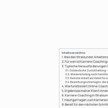
Inhaltsverzeichnis
Was den Stralsunder Arbeitsma
Für wen ist Karriere-Coaching
Typische Herausforderungen i
Ostdeutsche Zurückhaltung –
Wiedereinsteig nach Familie
Remote-Arbeit als Hebel für 
Bewerbungsunterlagen, die 
Wie funktioniert Online-Coach
Ergebnisse meiner Klient:inne
Karriere-Coaching in Stralsun
Häufige Fragen zum Karrierec
Bereit für den nächsten Schrit