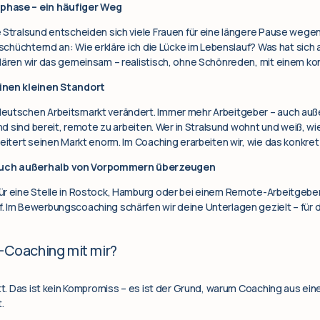
phase – ein häufiger Weg
 Stralsund entscheiden sich viele Frauen für eine längere Pause wegen 
inschüchternd an: Wie erkläre ich die Lücke im Lebenslauf? Was hat sich
lären wir das gemeinsam – realistisch, ohne Schönreden, mit einem ko
einen kleinen Standort
eutschen Arbeitsmarkt verändert. Immer mehr Arbeitgeber – auch auß
und sind bereit, remote zu arbeiten. Wer in Stralsund wohnt und weiß, wi
weitert seinen Markt enorm. Im Coaching erarbeiten wir, wie das konkret
auch außerhalb von Vorpommern überzeugen
ür eine Stelle in Rostock, Hamburg oder bei einem Remote-Arbeitgeber 
. Im Bewerbungscoaching schärfen wir deine Unterlagen gezielt – für d
e-Coaching mit mir?
att. Das ist kein Kompromiss – es ist der Grund, warum Coaching aus e
.