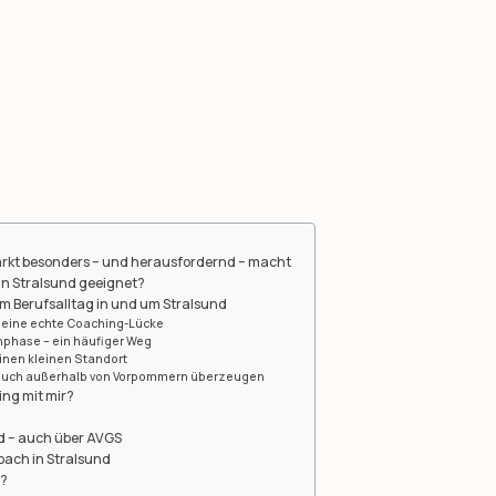
rkt besonders – und herausfordernd – macht
 in Stralsund geeignet?
m Berufsalltag in und um Stralsund
 eine echte Coaching-Lücke
nphase – ein häufiger Weg
einen kleinen Standort
auch außerhalb von Vorpommern überzeugen
ing mit mir?
n
d – auch über AVGS
oach in Stralsund
t?