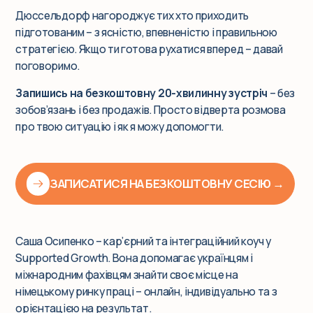
Дюссельдорф нагороджує тих хто приходить
підготованим – з ясністю, впевненістю і правильною
стратегією. Якщо ти готова рухатися вперед – давай
поговоримо.
Запишись на безкоштовну 20-хвилинну зустріч
– без
зобов’язань і без продажів. Просто відверта розмова
про твою ситуацію і як я можу допомогти.
ЗАПИСАТИСЯ НА БЕЗКОШТОВНУ СЕСІЮ →
Саша Осипенко – кар’єрний та інтеграційний коуч у
Supported Growth. Вона допомагає українцям і
міжнародним фахівцям знайти своє місце на
німецькому ринку праці – онлайн, індивідуально та з
орієнтацією на результат.