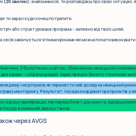
ч (20 хвилин):
знайомимося, ти розповідаєш про свою ситуацію, 
е ти зараз і куди хочеш потрапити.
стріч або структурована програма – залежно від твоїх цілей.
 сесія закінчується чіткими кроками які можна почати виконувати
імеччині. З біологічною освітою, обмеженою німецькою і невпевне
а два офери – і обрала кращий. Зараз працює біолого-технічним аси
енеджер і не розуміла як перенести свій досвід на німецький ринок.
граму менторингу. Результат: посада координатора проєктів у нім
и хорошу кваліфікацію. Ми переробили її документи, відпрацювали 
 посаду в німецькій держустанові.
також через AVGS