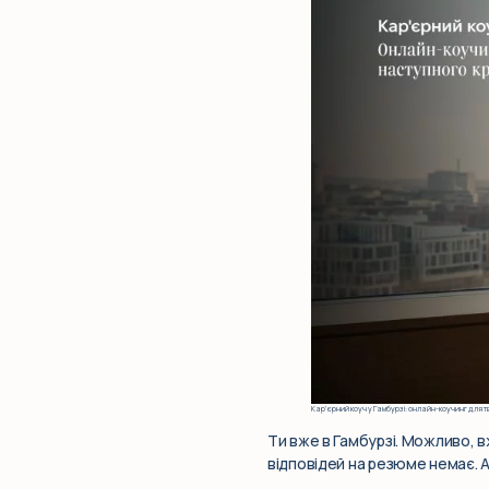
Кар’єрний коуч у Гамбурзі: онлайн-коучинг для т
Ти вже в Гамбурзі. Можливо, в
відповідей на резюме немає. А