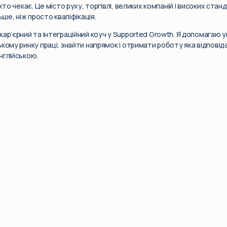
хто чекає. Це місто руху, торгівлі, великих компаній і високих станд
ьше, ніж просто кваліфікація.
кар’єрний та інтеграційний коуч у Supported Growth. Я допомагаю 
кому ринку праці, знайти напрямок і отримати роботу яка відповіда
нглійською.