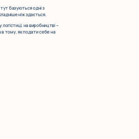
– тут базуються одні з
кладніше ніж здається.
 логістиці, на виробництві –
 в тому, як подати себе на