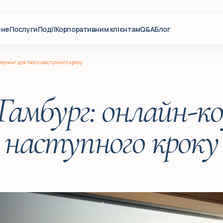
ене
Послуги
Події
Корпоративним клієнтам
Q&A
Блог
оучинг для твого наступного кроку
Гамбург: онлайн-к
наступного кроку