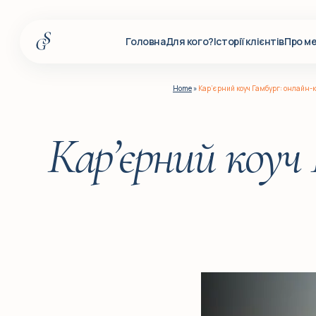
Головна
Для кого?
Історії клієнтів
Про м
Головна
Home
»
Кар’єрний коуч Гамбург: онлайн-к
Для кого?
Історії клієнтів
Кар’єрний коуч 
Про мене
Послуги
Події
Корпоративним клієнтам
Q&A
Блог