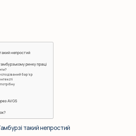
 такий непростий
 гамбурзькому ринку праці
ити?
есподіваний бар’єр
онтексті
 потрібну
ерез AVGS
ок?
Гамбурзі такий непростий