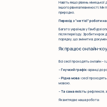
Навіть якщо рівень німецької 
іншого рівня впевненості. Ми 
природно.
Перехід з “не тієї” роботи н
Багато українців у Гамбурзі оп
після переїзду. Зробити крок д
порядку, що змінити в документ
Як працює онлайн-ко
Всі сесії проходять онлайн – і
–
Гнучкий графік:
вранці до р
–
Рідна мова:
сесії проходять
мовою.
–
Та сама якість:
рефлексія, з
Як виглядає наша робота: