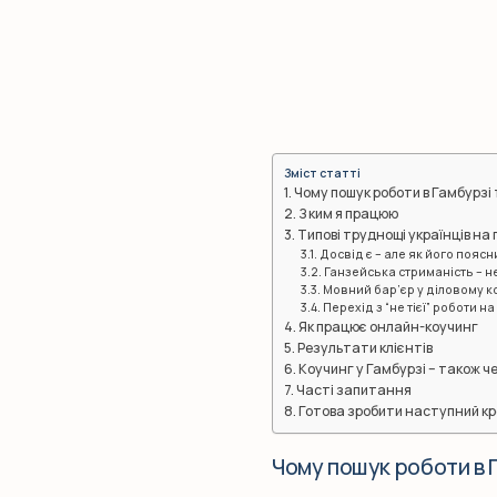
Зміст статті
Чому пошук роботи в Гамбурзі
З ким я працюю
Типові труднощі українців на
Досвід є – але як його поясн
Ганзейська стриманість – н
Мовний бар’єр у діловому к
Перехід з “не тієї” роботи на
Як працює онлайн-коучинг
Результати клієнтів
Коучинг у Гамбурзі – також ч
Часті запитання
Готова зробити наступний кр
Чому пошук роботи в 