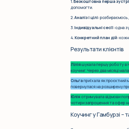
1.
Безкоштовна перша зустрі
допомогти.
2.
Аналіз і цілі:
розбираємось д
3.
Індивідуальні сесії:
одна зу
4.
Конкретний план дій:
кожна
Результати клієнтів
Лілія
шукала першу роботу в Н
коучинг. Через два місяці мал
Ольга
приїхала як проєктний м
повернулася на розширену про
Юлія
отримувала відмови попр
чотири запрошення та офер на
Коучинг у Гамбурзі – 