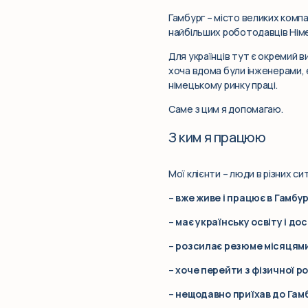
Гамбург – місто великих компан
найбільших роботодавців Німеч
Для українців тут є окремий в
хоча вдома були інженерами, 
німецькому ринку праці.
Саме з цим я допомагаю.
З ким я працюю
Мої клієнти – люди в різних си
–
вже живе і працює в Гамбур
–
має українську освіту і дос
–
розсилає резюме місяцям
–
хоче перейти з фізичної р
–
нещодавно приїхав до Гам