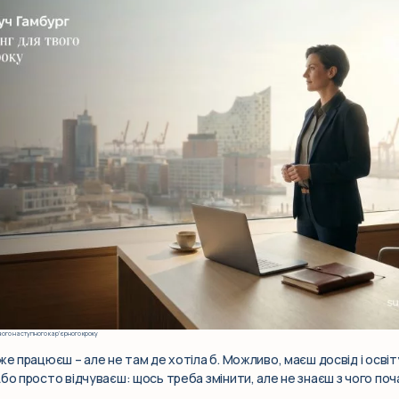
вого наступного кар’єрного кроку
же працюєш – але не там де хотіла б. Можливо, маєш досвід і освіт
бо просто відчуваєш: щось треба змінити, але не знаєш з чого поч