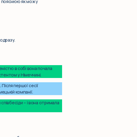
я пояснюю як можу
 одразу.
ністю в собі вона почала
стентом у Німеччині.
 Після першої сесії
ецькій компанії.
співбесіди – і вона отримала