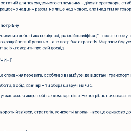
достатній для повсякденного спілкування – ділові переговори, спів
працюємо над цим разом: не лише над мовою, але і над тим як гово
а потрібну
инилися в роботі яка не відповідає їхній кваліфікації – просто том
о кращої позиції реально – але потрібна стратегія. Ми разом будуєм
ах і як говорити про свій досвід.
учинг
 це справжня перевага, особливо в Гамбурзі де відстані і транспорт
оботи, в обід, ввечері – ти обираєш зручний час.
 українською якщо тобі так комфортніше. Не потрібно пояснювати 
воротній зв’язок, стратегія, конкретні вправи – все це однаково д