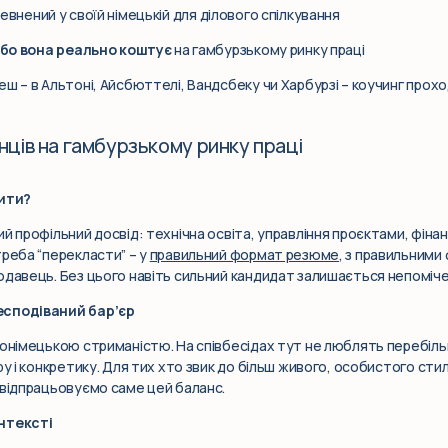
евнений у своїй німецькій для ділового спілкування
 або вона реально коштує
на гамбурзькому ринку праці
ш – в Альтоні, Айсбюттелі, Вандсбеку чи Харбурзі – коучинг прохо
нців на гамбурзькому ринку праці
нити?
й профільний досвід: технічна освіта, управління проєктами, фінан
треба “перекласти” – у
правильний формат резюме
, з правильними
одавець. Без цього навіть сильний кандидат залишається непоміч
есподіваний бар’єр
нонімецькою стриманістю. На співбесідах тут не люблять перебільш
ру і конкретику. Для тих хто звик до більш живого, особистого ст
 відпрацьовуємо саме цей баланс.
нтексті