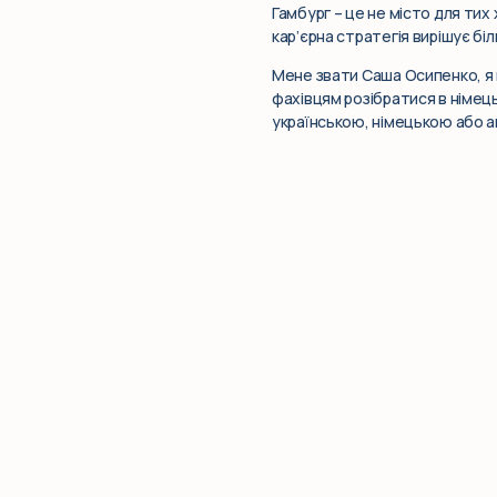
Гамбург – це не місто для тих 
кар’єрна стратегія вирішує біл
Мене звати Саша Осипенко, я 
фахівцям розібратися в німець
українською, німецькою або а