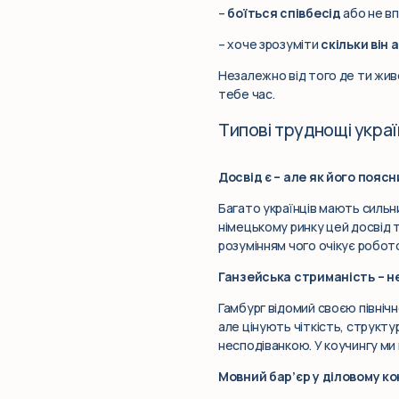
–
боїться співбесід
або не вп
– хоче зрозуміти
скільки він
Незалежно від того де ти живе
тебе час.
Типові труднощі украї
Досвід є – але як його пояс
Багато українців мають сильни
німецькому ринку цей досвід 
розумінням чого очікує робот
Ганзейська стриманість – н
Гамбург відомий своєю північ
але цінують чіткість, структу
несподіванкою. У коучингу ми
Мовний бар’єр у діловому ко