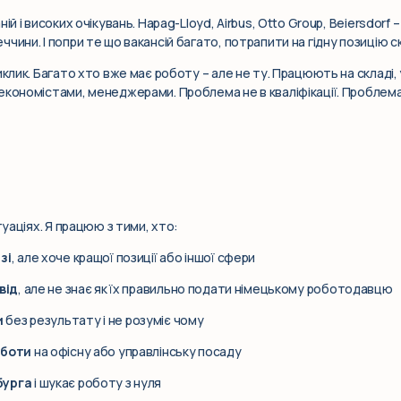
ій і високих очікувань. Hapag-Lloyd, Airbus, Otto Group, Beiersdorf 
чини. І попри те що вакансій багато, потрапити на гідну позицію с
иклик. Багато хто вже має роботу – але не ту. Працюють на складі, у
економістами, менеджерами. Проблема не в кваліфікації. Проблема
туаціях. Я працюю з тими, хто:
зі
, але хоче кращої позиції або іншої сфери
від
, але не знає як їх правильно подати німецькому роботодавцю
и
без результату і не розуміє чому
оботи
на офісну або управлінську посаду
бурга
і шукає роботу з нуля