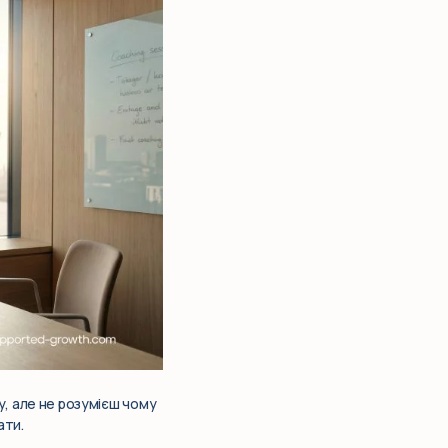
у, але не розумієш чому
ати.