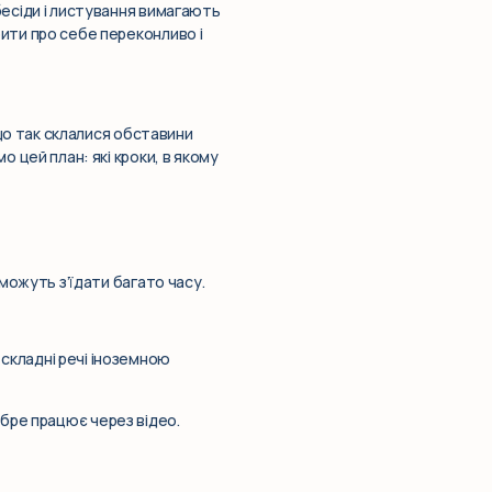
бесіди і листування вимагають
рити про себе переконливо і
у що так склалися обставини
о цей план: які кроки, в якому
 можуть з’їдати багато часу.
складні речі іноземною
обре працює через відео.