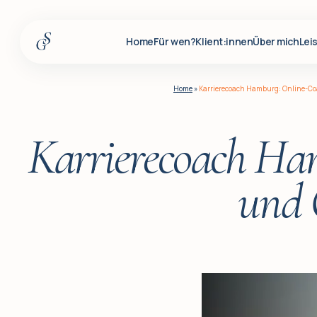
Home
Für wen?
Klient:innen
Über mich
Lei
Home
Home
»
Karrierecoach Hamburg: Online-Coa
Für wen?
Klient:innen
Karrierecoach Ham
Über mich
und 
Leistungen
Insights
Für Firmenkunden
Q&A
Blog