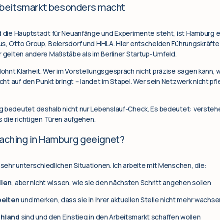
beitsmarkt besonders macht
 die Hauptstadt für Neuanfänge und Experimente steht, ist Hamburg ein
us, Otto Group, Beiersdorf und HHLA. Hier entscheiden Führungskräfte 
r gelten andere Maßstäbe als im Berliner Startup-Umfeld.
hnt Klarheit. Wer im Vorstellungsgespräch nicht präzise sagen kann, wa
cht auf den Punkt bringt – landet im Stapel. Wer sein Netzwerk nicht pfle
g bedeutet deshalb nicht nur Lebenslauf-Check. Es bedeutet: verstehen
s die richtigen Türen aufgehen.
oaching in Hamburg geeignet?
ehr unterschiedlichen Situationen. Ich arbeite mit Menschen, die:
llen
, aber nicht wissen, wie sie den nächsten Schritt angehen sollen
beiten
und merken, dass sie in ihrer aktuellen Stelle nicht mehr wachse
chland
sind und den Einstieg in den Arbeitsmarkt schaffen wollen