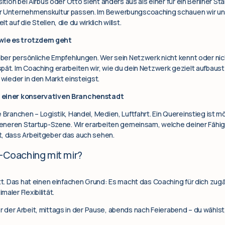
ition bei Airbus oder Otto sieht anders aus als einer für ein Berliner Sta
ur Unternehmenskultur passen. Im Bewerbungscoaching schauen wir u
 auf die Stellen, die du wirklich willst.
wie es trotzdem geht
über persönliche Empfehlungen. Wer sein Netzwerk nicht kennt oder nicht
pät. Im Coaching erarbeiten wir, wie du dein Netzwerk gezielt aufbaust
 wieder in den Markt einsteigst.
n einer konservativen Branchenstadt
 Branchen – Logistik, Handel, Medien, Luftfahrt. Ein Quereinstieg ist mö
ffeneren Startup-Szene. Wir erarbeiten gemeinsam, welche deiner Fähig
t, dass Arbeitgeber das auch sehen.
e-Coaching mit mir?
att. Das hat einen einfachen Grund: Es macht das Coaching für dich zug
aler Flexibilität.
der Arbeit, mittags in der Pause, abends nach Feierabend – du wählst