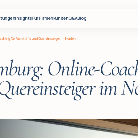
stungen
Insights
Für Firmenkunden
Q&A
Blog
ching für Fachkräfte und Quereinsteiger im Norden
burg: Online-Coach
Quereinsteiger im N