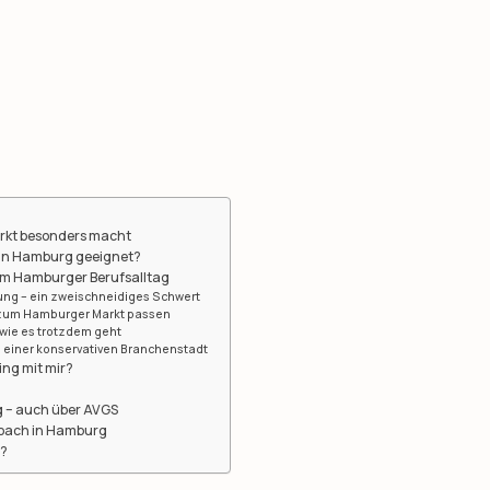
rkt besonders macht
g in Hamburg geeignet?
im Hamburger Berufsalltag
ng – ein zweischneidiges Schwert
zum Hamburger Markt passen
wie es trotzdem geht
n einer konservativen Branchenstadt
ing mit mir?
n
g – auch über AVGS
coach in Hamburg
t?