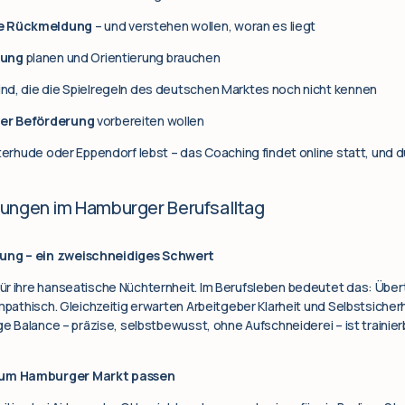
e Rückmeldung
– und verstehen wollen, woran es liegt
rung
planen und Orientierung brauchen
ind, die die Spielregeln des deutschen Marktes noch nicht kennen
er Beförderung
vorbereiten wollen
nterhude oder Eppendorf lebst – das Coaching findet online statt, und 
ungen im Hamburger Berufsalltag
ung – ein zweischneidiges Schwert
ür ihre hanseatische Nüchternheit. Im Berufsleben bedeutet das: Üb
mpathisch. Gleichzeitig erwarten Arbeitgeber Klarheit und Selbstsicherh
ge Balance – präzise, selbstbewusst, ohne Aufschneiderei – ist trainier
zum Hamburger Markt passen