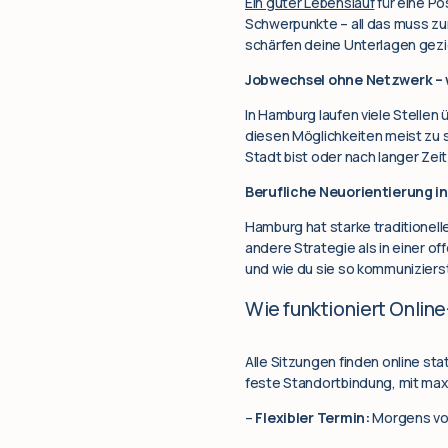
Ein guter Lebenslauf
für eine Pos
Schwerpunkte – all das muss z
schärfen deine Unterlagen gezielt
Jobwechsel ohne Netzwerk – 
In Hamburg laufen viele Stellen 
diesen Möglichkeiten meist zu s
Stadt bist oder nach langer Zeit
Berufliche Neuorientierung i
Hamburg hat starke traditionelle
andere Strategie als in einer o
und wie du sie so kommuniziers
Wie funktioniert Onlin
Alle Sitzungen finden online st
feste Standortbindung, mit maxim
–
Flexibler Termin:
Morgens vor 