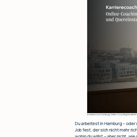
Karrierecoach Hamburg: Online-Coaching für deinen
Du arbeitest in Hamburg – oder d
Job fest, der sich nicht mehr ric
wohin du willst – aber nicht, wi