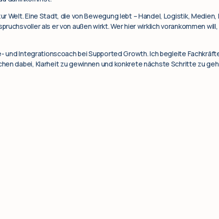
r Welt. Eine Stadt, die von Bewegung lebt – Handel, Logistik, Medien, 
uchsvoller als er von außen wirkt. Wer hier wirklich vorankommen will, 
e- und Integrationscoach bei Supported Growth. Ich begleite Fachkräfte
en dabei, Klarheit zu gewinnen und konkrete nächste Schritte zu gehen 