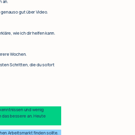
n an.
t genauso gut über Video.
kläre, wie ich dir helfen kann.
ehrere Wochen.
ten Schritten, die du sofort
hkenntnissen und wenig
m das bessere an. Heute
en Arbeitsmarkt finden sollte.