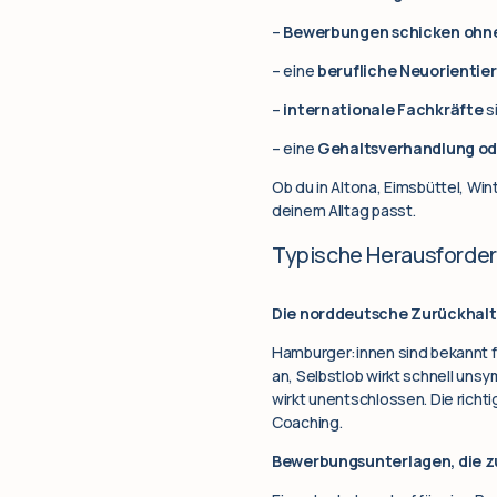
–
Bewerbungen schicken ohn
– eine
berufliche Neuorientie
–
internationale Fachkräfte
s
– eine
Gehaltsverhandlung od
Ob du in Altona, Eimsbüttel, Wi
deinem Alltag passt.
Typische Herausforder
Die norddeutsche Zurückhalt
Hamburger:innen sind bekannt f
an, Selbstlob wirkt schnell unsy
wirkt unentschlossen. Die richti
Coaching.
Bewerbungsunterlagen, die 