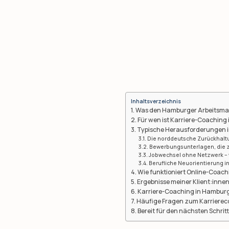
Inhaltsverzeichnis
Was den Hamburger Arbeitsma
Für wen ist Karriere-Coachin
Typische Herausforderungen 
Die norddeutsche Zurückhaltu
Bewerbungsunterlagen, die 
Jobwechsel ohne Netzwerk – 
Berufliche Neuorientierung i
Wie funktioniert Online-Coach
Ergebnisse meiner Klient:inne
Karriere-Coaching in Hambur
Häufige Fragen zum Karriere
Bereit für den nächsten Schrit