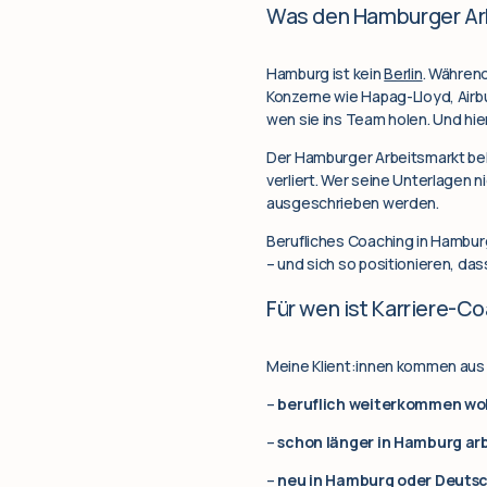
Was den Hamburger Ar
Hamburg ist kein
Berlin
. Während
Konzerne wie Hapag-Lloyd, Airb
wen sie ins Team holen. Und hie
Der Hamburger Arbeitsmarkt belo
verliert. Wer seine Unterlagen ni
ausgeschrieben werden.
Berufliches Coaching in Hambur
– und sich so positionieren, das
Für wen ist Karriere-C
Meine Klient:innen kommen aus s
–
beruflich weiterkommen wo
–
schon länger in Hamburg ar
–
neu in Hamburg oder Deuts