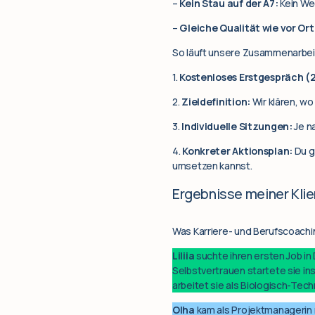
–
Kein Stau auf der A7:
Kein Weg
–
Gleiche Qualität wie vor Ort
So läuft unsere Zusammenarbei
1.
Kostenloses Erstgespräch (
2.
Zieldefinition:
Wir klären, wo
3.
Individuelle Sitzungen:
Je n
4.
Konkreter Aktionsplan:
Du g
umsetzen kannst.
Ergebnisse meiner Klie
Was Karriere- und Berufscoachin
Liliia
suchte ihren ersten Job i
Selbstvertrauen startete sie i
arbeitet sie als Biologisch-Tec
Olha
kam als Projektmanagerin 