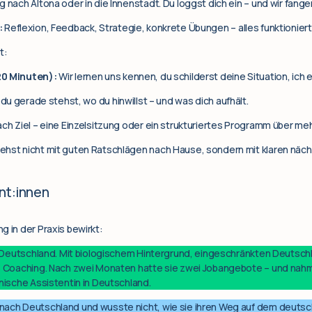
 nach Altona oder in die Innenstadt. Du loggst dich ein – und wir fange
:
Reflexion, Feedback, Strategie, konkrete Übungen – alles funktionier
t:
20 Minuten):
Wir lernen uns kennen, du schilderst deine Situation, ich er
 du gerade stehst, wo du hinwillst – und was dich aufhält.
ach Ziel – eine Einzelsitzung oder ein strukturiertes Programm über m
ehst nicht mit guten Ratschlägen nach Hause, sondern mit klaren nächs
nt:innen
g in der Praxis bewirkt:
n Deutschland. Mit biologischem Hintergrund, eingeschränkten Deutsc
ns Coaching. Nach zwei Monaten hatte sie zwei Jobangebote – und nah
hnische Assistentin in Deutschland.
nach Deutschland und wusste nicht, wie sie ihren Weg auf dem deutsch