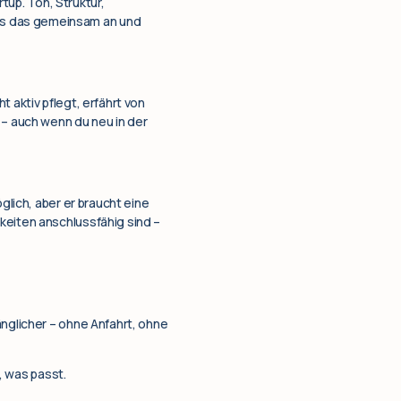
rtup. Ton, Struktur,
ns das gemeinsam an und
 aktiv pflegt, erfährt von
 – auch wenn du neu in der
glich, aber er braucht eine
keiten anschlussfähig sind –
änglicher – ohne Anfahrt, ohne
, was passt.