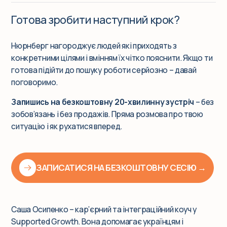
Готова зробити наступний крок?
Нюрнберг нагороджує людей які приходять з
конкретними цілями і вмінням їх чітко пояснити. Якщо ти
готова підійти до пошуку роботи серйозно – давай
поговоримо.
Запишись на безкоштовну 20-хвилинну зустріч
– без
зобов’язань і без продажів. Пряма розмова про твою
ситуацію і як рухатися вперед.
ЗАПИСАТИСЯ НА БЕЗКОШТОВНУ СЕСІЮ →
Саша Осипенко – кар’єрний та інтеграційний коуч у
Supported Growth. Вона допомагає українцям і