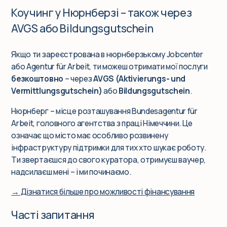
Коучинг у Нюрнберзі – також через
AVGS або Bildungsgutschein
Якщо ти зареєстрована в нюрнберзькому Jobcenter
або Agentur für Arbeit, ти можеш отримати мої послуги
безкоштовно
– через
AVGS (Aktivierungs- und
Vermittlungsgutschein)
або
Bildungsgutschein
.
Нюрнберг – місце розташування Bundesagentur für
Arbeit, головного агентства з праці Німеччини. Це
означає що місто має особливо розвинену
інфраструктуру підтримки для тих хто шукає роботу.
Ти звертаєшся до свого куратора, отримуєш ваучер,
надсилаєш мені – і ми починаємо.
→ Дізнатися більше про можливості фінансування
Часті запитання