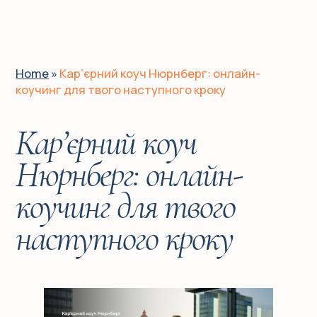
UA
EN
DE
Home
»
Кар’єрний коуч Нюрнберг: онлайн-
коучинг для твого наступного кроку
Головна
Кар’єрний коуч
Для кого?
Нюрнберг: онлайн-
коучинг для твого
Історії клієнтів
наступного кроку
Про мене
Послуги