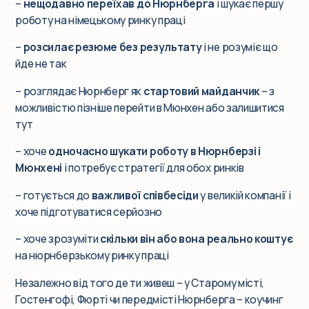
–
нещодавно переїхав до Нюрнберга
і шукає першу
роботу на німецькому ринку праці
–
розсилає резюме без результату
і не розуміє що
йде не так
– розглядає Нюрнберг як
стартовий майданчик
– з
можливістю пізніше перейти в Мюнхен або залишитися
тут
– хоче
одночасно шукати роботу в Нюрнберзі і
Мюнхені
і потребує стратегії для обох ринків
– готується до
важливої співбесіди
у великій компанії і
хоче підготуватися серйозно
– хоче зрозуміти
скільки він або вона реально коштує
на нюрнберзькому ринку праці
Незалежно від того де ти живеш – у Старому місті,
Гостенгофі, Фюрті чи передмісті Нюрнберга – коучинг