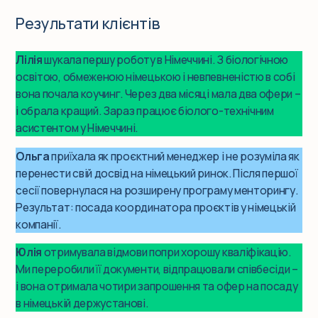
Результати клієнтів
Лілія
шукала першу роботу в Німеччині. З біологічною
освітою, обмеженою німецькою і невпевненістю в собі
вона почала коучинг. Через два місяці мала два офери –
і обрала кращий. Зараз працює біолого-технічним
асистентом у Німеччині.
Ольга
приїхала як проєктний менеджер і не розуміла як
перенести свій досвід на німецький ринок. Після першої
сесії повернулася на розширену програму менторингу.
Результат: посада координатора проєктів у німецькій
компанії.
Юлія
отримувала відмови попри хорошу кваліфікацію.
Ми переробили її документи, відпрацювали співбесіди –
і вона отримала чотири запрошення та офер на посаду
в німецькій держустанові.