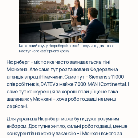
Події
Корпоративним клієнтам
Кар’єрний коуч у Нюрнберзі: онлайн-коучинг для твого
наступного кар’єрного кроку
Q&A
Нюрнберг – місто яке часто залишається в тіні
Мюнхена. Але саме тут розташована Федеральна
Блог
агенція з праці Німеччини. Саме тут – Siemens з 11 000
співробітників, DATEV з майже 7 000, MAN і Continental. І
саме тут конкуренція за хороші позиції ще не така
шалена як у Мюнхені – хоча роботодавці не менш
серйозні.
Для українців Нюрнберг може бути дуже розумним
вибором. Доступне житло, сильні роботодавці, менше
конкурентів на кожну вакансію – і Мюнхен всього за