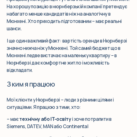
На хорошу позицію в нюрнберзькій компанії претендує
набагато менше кандидатів ніж на аналогічну в
Мюнхені. Хто приходить підготованим – має реальні
шанси.
І ще один важливий факт: вартість оренди в Нюрнберзі
значно нижча ніж у Мюнхені. Той самий бюджет що в
Мюнхені ледве вистачає на маленьку квартиру – в
Нюрнберзі дає комфортне житло і можливість
відкладати.
З ким я працюю
Мої клієнти у Нюрнберзі – люди з різними цілями і
ситуаціями. Я працюю з тими, хто:
– має
технічну або IT-освіту
і хоче потрапити в
Siemens, DATEV, MAN або Continental