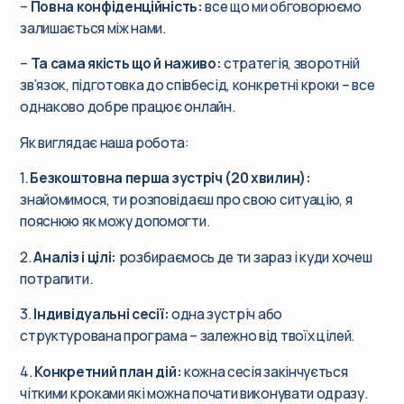
–
Повна конфіденційність:
все що ми обговорюємо
залишається між нами.
–
Та сама якість що й наживо:
стратегія, зворотній
зв’язок, підготовка до співбесід, конкретні кроки – все
однаково добре працює онлайн.
Як виглядає наша робота:
1.
Безкоштовна перша зустріч (20 хвилин):
знайомимося, ти розповідаєш про свою ситуацію, я
пояснюю як можу допомогти.
2.
Аналіз і цілі:
розбираємось де ти зараз і куди хочеш
потрапити.
3.
Індивідуальні сесії:
одна зустріч або
структурована програма – залежно від твоїх цілей.
4.
Конкретний план дій:
кожна сесія закінчується
чіткими кроками які можна почати виконувати одразу.