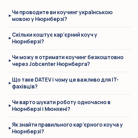
Чи проводите ви коучинг українською
мовою у Нюрнберзі?
Скільки коштує кар’єрний коуч у
Нюрнберзі?
Чи можу я отримати коучинг безкоштовно
через Jobcenter Нюрнберга?
Що таке DATEV і чому це важливо для IT-
фахівців?
Чи варто шукати роботу одночасно в
Нюрнберзі і Мюнхені?
Як знайти правильного кар’єрного коуча у
Нюрнберзі?