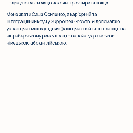
годину потягом якщо захочеш розширити пошук.
Мене звати Саша Осипенко, я кар’єрний та
інтеграційний коуч у Supported Growth. Я допомагаю
українцям і міжнародним фахівцям знайти своє місце на
нюрнберзькому ринку праці – онлайн, українською,
німецькою або англійською.