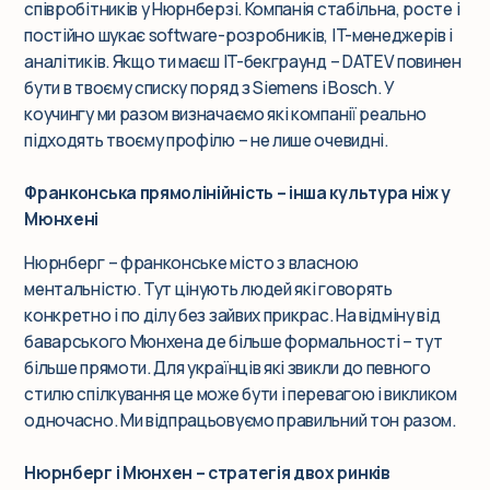
співробітників у Нюрнберзі. Компанія стабільна, росте і
постійно шукає software-розробників, IT-менеджерів і
аналітиків. Якщо ти маєш IT-бекграунд – DATEV повинен
бути в твоєму списку поряд з Siemens і Bosch. У
коучингу ми разом визначаємо які компанії реально
підходять твоєму профілю – не лише очевидні.
Франконська прямолінійність – інша культура ніж у
Мюнхені
Нюрнберг – франконське місто з власною
ментальністю. Тут цінують людей які говорять
конкретно і по ділу без зайвих прикрас. На відміну від
баварського Мюнхена де більше формальності – тут
більше прямоти. Для українців які звикли до певного
стилю спілкування це може бути і перевагою і викликом
одночасно. Ми відпрацьовуємо правильний тон разом.
Нюрнберг і Мюнхен – стратегія двох ринків