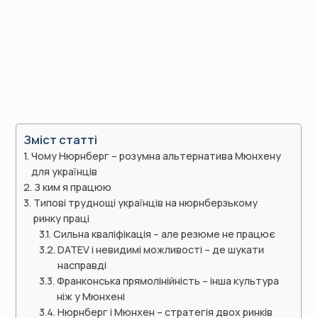
Зміст статті
Чому Нюрнберг – розумна альтернатива Мюнхену
для українців
З ким я працюю
Типові труднощі українців на нюрнберзькому
ринку праці
Сильна кваліфікація – але резюме не працює
DATEV і невидимі можливості – де шукати
насправді
Франконська прямолінійність – інша культура
ніж у Мюнхені
Нюрнберг і Мюнхен – стратегія двох ринків