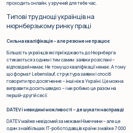
проходить онлайн, у зручний для тебе час.
Типові труднощі українців на
нюрнберзькому ринку праці
Сильна кваліфікація – але резюме не працює
Більшість українців які приїжджають до Нюрнберга
стикаються з одним і тим самим: заявки розіслані –
відповідей немає. Не тому що кваліфікації немає. А тому
що формат Lebenslauf, структура заявки і спосіб
говорити про досягнення – інші ніж в Україні. Це можна
виправити досить швидко – і ми робимо це разом на
першій-другій сесії.
DATEV і невидимі можливості – де шукати насправді
DATEV майже невідомий за межами Німеччини – але це
один з найбільших IT-роботодавців країни з майже 7 000