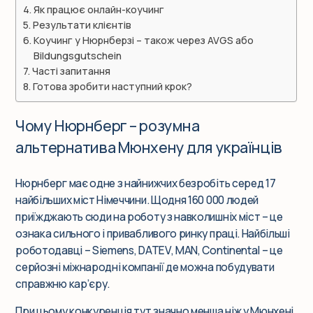
Як працює онлайн-коучинг
Результати клієнтів
Коучинг у Нюрнберзі – також через AVGS або
Bildungsgutschein
Часті запитання
Готова зробити наступний крок?
Чому Нюрнберг – розумна
альтернатива Мюнхену для українців
Нюрнберг має одне з найнижчих безробіть серед 17
найбільших міст Німеччини. Щодня 160 000 людей
приїжджають сюди на роботу з навколишніх міст – це
ознака сильного і привабливого ринку праці. Найбільші
роботодавці – Siemens, DATEV, MAN, Continental – це
серйозні міжнародні компанії де можна побудувати
справжню кар’єру.
При цьому конкуренція тут значно менша ніж у Мюнхені.