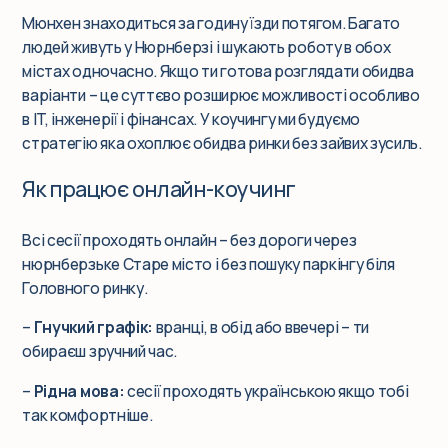
Мюнхен знаходиться за годину їзди потягом. Багато
людей живуть у Нюрнберзі і шукають роботу в обох
містах одночасно. Якщо ти готова розглядати обидва
варіанти – це суттєво розширює можливості особливо
в IT, інженерії і фінансах. У коучингу ми будуємо
стратегію яка охоплює обидва ринки без зайвих зусиль.
Як працює онлайн-коучинг
Всі сесії проходять онлайн – без дороги через
нюрнберзьке Старе місто і без пошуку паркінгу біля
Головного ринку.
–
Гнучкий графік:
вранці, в обід або ввечері – ти
обираєш зручний час.
–
Рідна мова:
сесії проходять українською якщо тобі
так комфортніше.