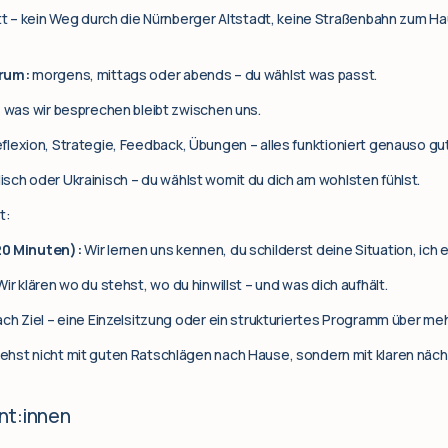
att – kein Weg durch die Nürnberger Altstadt, keine Straßenbahn zum Ha
erum:
morgens, mittags oder abends – du wählst was passt.
s was wir besprechen bleibt zwischen uns.
flexion, Strategie, Feedback, Übungen – alles funktioniert genauso gut
isch oder Ukrainisch – du wählst womit du dich am wohlsten fühlst.
t:
20 Minuten):
Wir lernen uns kennen, du schilderst deine Situation, ich er
ir klären wo du stehst, wo du hinwillst – und was dich aufhält.
ach Ziel – eine Einzelsitzung oder ein strukturiertes Programm über m
ehst nicht mit guten Ratschlägen nach Hause, sondern mit klaren nächs
nt:innen