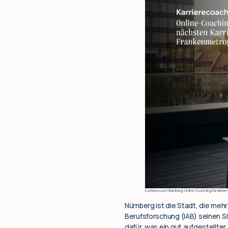
Karrierecoach Nürnberg: Online-Coaching für deinen 
Nürnberg ist die Stadt, die mehr
Berufsforschung (IAB) seinen Si
dafür, was ein gut aufgestellte