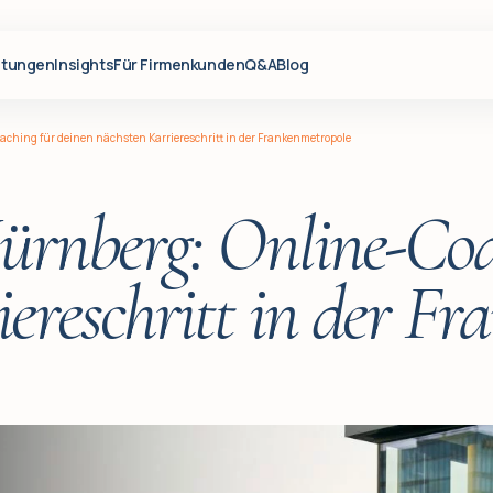
stungen
Insights
Für Firmenkunden
Q&A
Blog
ching für deinen nächsten Karriereschritt in der Frankenmetropole
ürnberg: Online-Coa
ereschritt in der F