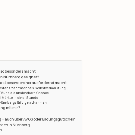
 so besonders macht
 in Nürnberg geeignet?
arkt besonders herausfordernd macht
bstanz zählt mehr als Selbstvermarktung
TEV und die unsichtbare Chance
 Märkte in einer Stunde
 Nürnbergs Erfolg nachahmen
ing mit mir?
n
g – auch über AVGS oder Bildungsgutschein
oach in Nürnberg
t?