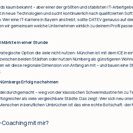
ds kaum bekannt – aber einer der größten und stabilsten IT-Arbeitgeb
in neue Technologien und sucht kontinuierlich nach qualifizierten Soft
 Wer eine IT-Karriere in Bayern anstrebt, sollte DATEV genauso auf 
n wir gemeinsam welche Unternehmen wirklich zu deinem Profil passen 
 Märkte in einer Stunde
trategische Option die viele nicht nutzen: München ist mit dem ICE in ei
 zwischen beiden Städten oder nutzen Nürnberg als günstigeren Woh
n wir diese regionale Dimension von Anfang an mit – und bauen eine S
.
 Nürnbergs Erfolg nachahmen
del durchgemacht – weg von der klassischen Schwerindustrie hin zu T
folgreicher als viele vergleichbare Städte. Das zeigt: Wer sich neu orie
Menschen in beruflichen Umbrüchen ist das eine echte Botschaft: der 
e-Coaching mit mir?