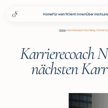
Home
Für wen?
Klient:innen
Über mich
Lei
Home
Home
»
Karrierecoach Nürnberg: Online-Coa
Für wen?
Klient:innen
Karrierecoach N
Über mich
nächsten Karri
Leistungen
Insights
Für Firmenkunden
Q&A
Blog