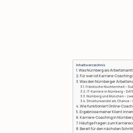
Inhaltsverzeichnis
Was Nürnberg als Arbeitsmarkt
Für wen ist Karriere-Coaching
Was den Nürnberger Arbeitsm
Fränkische Nüchternheit – Su
IT-Karriere in Nürnberg – DA
Nürnberg und München – zwei
Strukturwandel als Chance –
Wie funktioniert Online-Coach
Ergebnisse meiner Klient:inne
Karriere-Coaching in Nürnber
Häufige Fragen zum Karrierec
Bereit für den nächsten Schrit