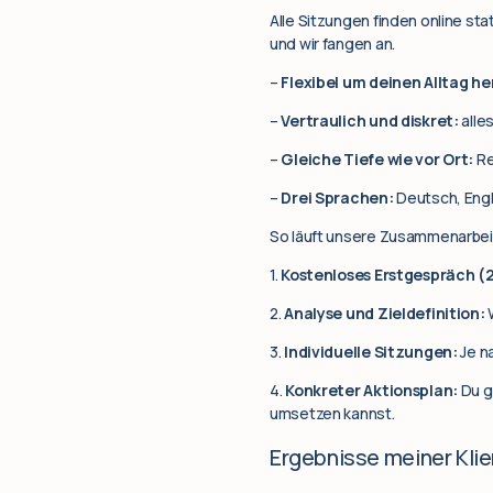
Alle Sitzungen finden online st
und wir fangen an.
–
Flexibel um deinen Alltag h
–
Vertraulich und diskret:
alle
–
Gleiche Tiefe wie vor Ort:
Re
–
Drei Sprachen:
Deutsch, Engl
So läuft unsere Zusammenarbei
1.
Kostenloses Erstgespräch (
2.
Analyse und Zieldefinition:
W
3.
Individuelle Sitzungen:
Je n
4.
Konkreter Aktionsplan:
Du g
umsetzen kannst.
Ergebnisse meiner Klie