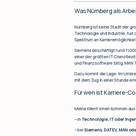
Was Nürnberg als Arbe
Nürnberg ist keine Stadt der gro
Technologie und Industrie, hat 
Spektrum an Karrieremöglichkei
Siemens beschäftigt rund 11.00
einer der größten IT-Dienstleist
und Finanzsoftware tätig. MAN T
Dazu kommt die Lage: Im Umkrei
mit dem Zug in einer Stunde err
Für wen ist Karriere-C
Meine Klient:innen kommen aus s
– in
Technologie, IT oder Ing
– bei
Siemens, DATEV, MAN ode