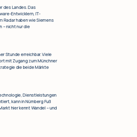
er des Landes. Das
ware-Entwicklern, IT-
dem Radar haben wie Siemens
– nicht nur die
ner Stunde erreichbar. Viele
nort mit Zugang zum Münchner
trategie die beide Märkte
echnologie, Dienstleistungen
ntiert, kann in Nürnberg Fuß
Markt hier kennt Wandel – und