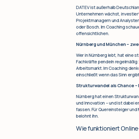
DATEV ist außerhalb Deutschlan
Unternehmen wächst, investiert 
Projektmanagern und Analysten.
oder Bosch. Im Coaching schaue
offensichtlichen.
Nürnberg und München – zwei
Wer in Nürnberg lebt, hat eine s
Fachkräfte pendeln regelmäßig
Arbeitsmarkt. Im Coaching denke
einschließt wenn das Sinn ergibt
Strukturwandel als Chance –
Nürnberg hat einen Strukturwan
und Innovation – und ist dabei er
fassen. Für Quereinsteiger und 
belohnt ihn.
Wie funktioniert Onlin