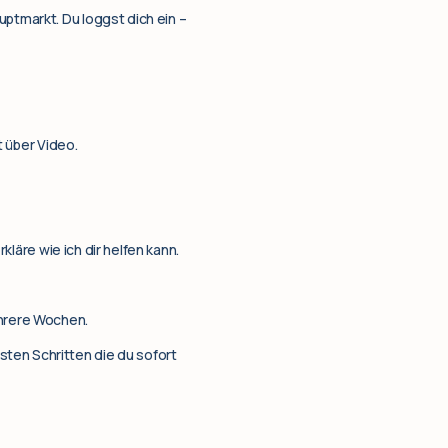
uptmarkt. Du loggst dich ein –
 über Video.
kläre wie ich dir helfen kann.
ehrere Wochen.
ten Schritten die du sofort