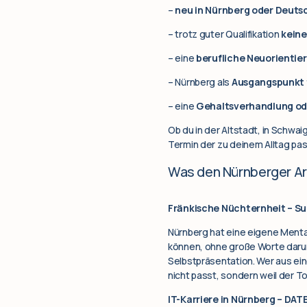
–
neu in Nürnberg oder Deuts
– trotz guter Qualifikation
keine
– eine
berufliche Neuorientie
– Nürnberg als
Ausgangspunkt f
– eine
Gehaltsverhandlung od
Ob du in der Altstadt, in Schwa
Termin der zu deinem Alltag pas
Was den Nürnberger A
Fränkische Nüchternheit – S
Nürnberg hat eine eigene Mental
können, ohne große Worte darum
Selbstpräsentation. Wer aus eine
nicht passt, sondern weil der T
IT-Karriere in Nürnberg – DA