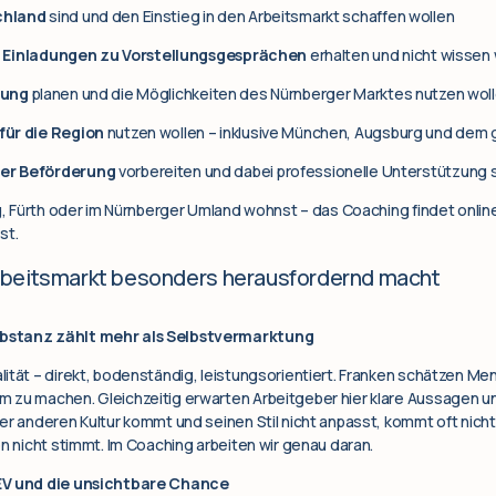
chland
sind und den Einstieg in den Arbeitsmarkt schaffen wollen
 Einladungen zu Vorstellungsgesprächen
erhalten und nicht wissen
rung
planen und die Möglichkeiten des Nürnberger Marktes nutzen wol
ür die Region
nutzen wollen – inklusive München, Augsburg und de
er Beförderung
vorbereiten und dabei professionelle Unterstützung
ig, Fürth oder im Nürnberger Umland wohnst – das Coaching findet onlin
st.
rbeitsmarkt besonders herausfordernd macht
ubstanz zählt mehr als Selbstvermarktung
ität – direkt, bodenständig, leistungsorientiert. Franken schätzen Me
 zu machen. Gleichzeitig erwarten Arbeitgeber hier klare Aussagen un
r anderen Kultur kommt und seinen Stil nicht anpasst, kommt oft nicht d
on nicht stimmt. Im Coaching arbeiten wir genau daran.
TEV und die unsichtbare Chance