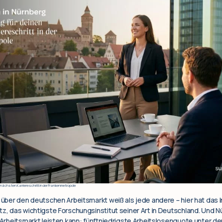
nächsten Karriereschritt in der Frankenmetropole
 über den deutschen Arbeitsmarkt weiß als jede andere – hier hat das I
tz, das wichtigste Forschungsinstitut seiner Art in Deutschland. Und N
r Arbeitsmarkt leisten kann: fünftniedrigste Arbeitslosenquote unter 