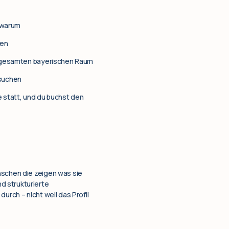
 warum
len
m gesamten bayerischen Raum
 suchen
e statt, und du buchst den
nschen die zeigen was sie
d strukturierte
urch – nicht weil das Profil