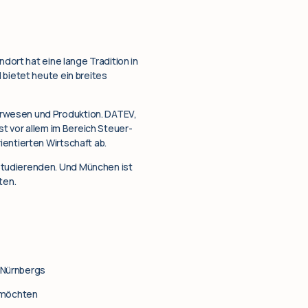
ndort hat eine lange Tradition in
 bietet heute ein breites
urwesen und Produktion. DATEV,
st vor allem im Bereich Steuer-
ientierten Wirtschaft ab.
Studierenden. Und München ist
ten.
 Nürnbergs
 möchten