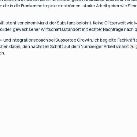
er die in die Frankenmetropole einströmen, starke Arbeitgeber wie Si
l, steht vor einem Markt der Substanz belohnt. Keine Glitzerwelt wie
M
olider, gewachsener Wirtschaftsstandort mit echter Nachfrage nach qua
e- und Integrationscoach bei Supported Growth. Ich begleite Fachkräfte
en dabei, den nächsten Schritt auf dem Nürnberger Arbeitsmarkt zu geh
ch.