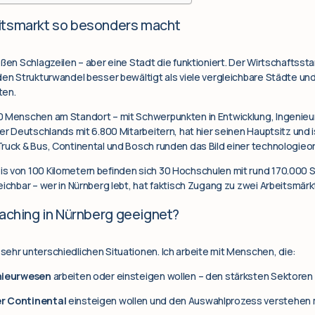
itsmarkt so besonders macht
ßen Schlagzeilen – aber eine Stadt die funktioniert. Der Wirtschaftssta
den Strukturwandel besser bewältigt als viele vergleichbare Städte und
ten.
0 Menschen am Standort – mit Schwerpunkten in Entwicklung, Ingenie
er Deutschlands mit 6.800 Mitarbeitern, hat hier seinen Hauptsitz und i
ruck & Bus, Continental und Bosch runden das Bild einer technologieor
s von 100 Kilometern befinden sich 30 Hochschulen mit rund 170.000 
eichbar – wer in Nürnberg lebt, hat faktisch Zugang zu zwei Arbeitsmärk
oaching in Nürnberg geeignet?
ehr unterschiedlichen Situationen. Ich arbeite mit Menschen, die:
enieurwesen
arbeiten oder einsteigen wollen – den stärksten Sektoren
r Continental
einsteigen wollen und den Auswahlprozess verstehen