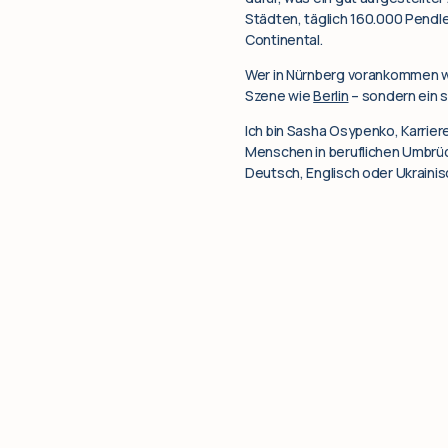
Städten, täglich 160.000 Pendl
Continental.
Wer in Nürnberg vorankommen wil
Szene wie
Berlin
– sondern ein s
Ich bin Sasha Osypenko, Karrier
Menschen in beruflichen Umbrüch
Deutsch, Englisch oder Ukrainis