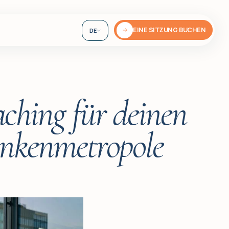
EINE SITZUNG BUCHEN
DE
EN
UA
ching für deinen
rankenmetropole