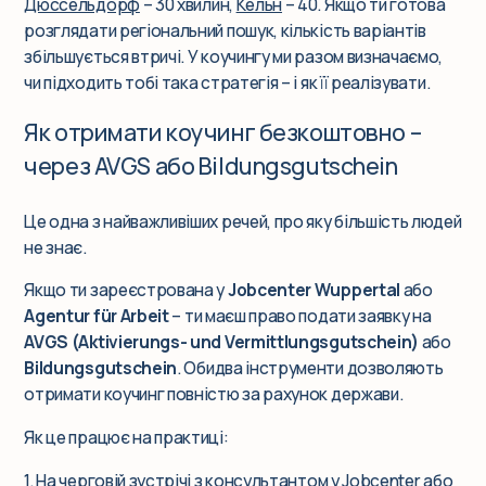
Дюссельдорф
– 30 хвилин,
Кельн
– 40. Якщо ти готова
розглядати регіональний пошук, кількість варіантів
збільшується втричі. У коучингу ми разом визначаємо,
чи підходить тобі така стратегія – і як її реалізувати.
Як отримати коучинг безкоштовно –
через AVGS або Bildungsgutschein
Це одна з найважливіших речей, про яку більшість людей
не знає.
Якщо ти зареєстрована у
Jobcenter Wuppertal
або
Agentur für Arbeit
– ти маєш право подати заявку на
AVGS (Aktivierungs- und Vermittlungsgutschein)
або
Bildungsgutschein
. Обидва інструменти дозволяють
отримати коучинг повністю за рахунок держави.
Як це працює на практиці:
1. На черговій зустрічі з консультантом у Jobcenter або