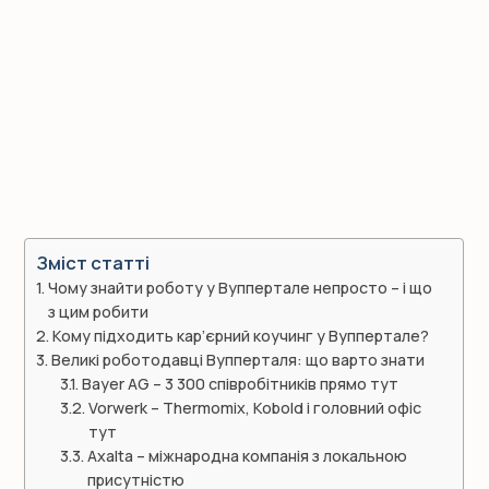
Зміст статті
Чому знайти роботу у Вуппертале непросто – і що
з цим робити
Кому підходить кар’єрний коучинг у Вуппертале?
Великі роботодавці Вупперталя: що варто знати
Bayer AG – 3 300 співробітників прямо тут
Vorwerk – Thermomix, Kobold і головний офіс
тут
Axalta – міжнародна компанія з локальною
присутністю