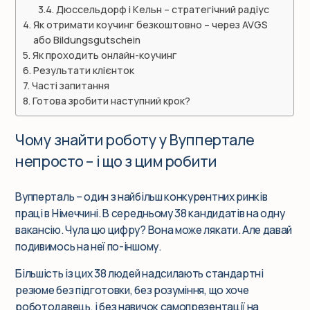
Дюссельдорф і Кельн – стратегічний радіус
Як отримати коучинг безкоштовно – через AVGS
або Bildungsgutschein
Як проходить онлайн-коучинг
Результати клієнток
Часті запитання
Готова зробити наступний крок?
Чому знайти роботу у Вуппертале
непросто – і що з цим робити
Вупперталь – один з найбільш конкурентних ринків
праці в Німеччині. В середньому 38 кандидатів на одну
вакансію. Чула цю цифру? Вона може лякати. Але давай
подивимось на неї по-іншому.
Більшість із цих 38 людей надсилають стандартні
резюме без підготовки, без розуміння, що хоче
роботодавець, і без навичок самопрезентації на