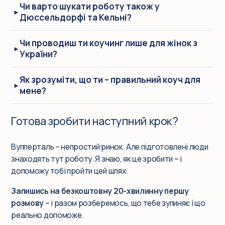
Чи варто шукати роботу також у
Дюссельдорфі та Кельні?
Чи проводиш ти коучинг лише для жінок з
України?
Як зрозуміти, що ти – правильний коуч для
мене?
Готова зробити наступний крок?
Вупперталь – непростий ринок. Але підготовлені люди
знаходять тут роботу. Я знаю, як це зробити – і
допоможу тобі пройти цей шлях.
Запишись на безкоштовну 20-хвилинну першу
розмову
– і разом розберемось, що тебе зупиняє і що
реально допоможе.