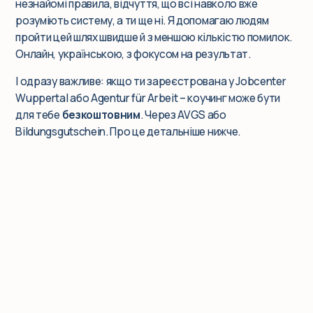
незнайомі правила, відчуття, що всі навколо вже
розуміють систему, а ти ще ні. Я допомагаю людям
пройти цей шлях швидше й з меншою кількістю помилок.
Онлайн, українською, з фокусом на результат.
І одразу важливе: якщо ти зареєстрована у Jobcenter
Wuppertal або Agentur für Arbeit – коучинг може бути
для тебе
безкоштовним
. Через AVGS або
Bildungsgutschein. Про це детальніше нижче.