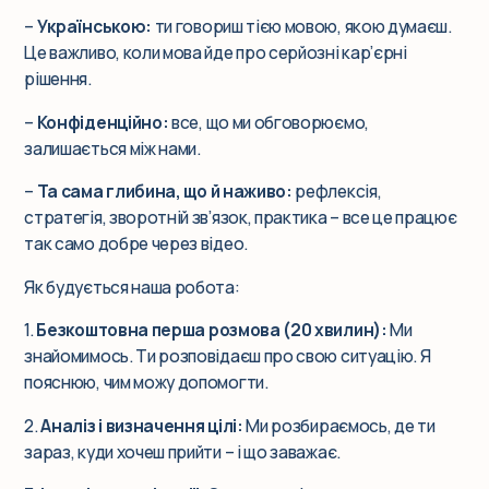
–
Українською:
ти говориш тією мовою, якою думаєш.
Це важливо, коли мова йде про серйозні кар’єрні
рішення.
–
Конфіденційно:
все, що ми обговорюємо,
залишається між нами.
–
Та сама глибина, що й наживо:
рефлексія,
стратегія, зворотній зв’язок, практика – всe це працює
так само добре через відео.
Як будується наша робота:
1.
Безкоштовна перша розмова (20 хвилин):
Ми
знайомимось. Ти розповідаєш про свою ситуацію. Я
пояснюю, чим можу допомогти.
2.
Аналіз і визначення цілі:
Ми розбираємось, де ти
зараз, куди хочеш прийти – і що заважає.