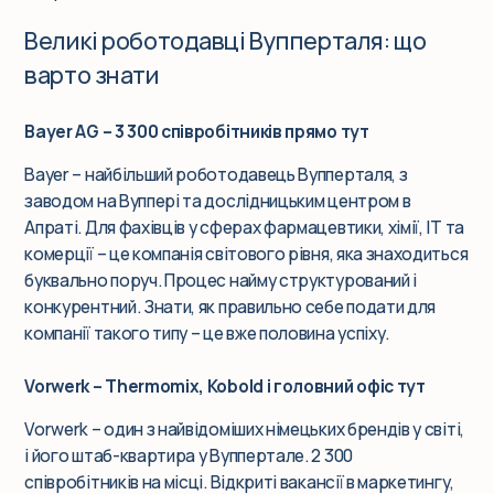
Великі роботодавці Вупперталя: що
варто знати
Bayer AG – 3 300 співробітників прямо тут
Bayer – найбільший роботодавець Вупперталя, з
заводом на Вуппері та дослідницьким центром в
Апраті. Для фахівців у сферах фармацевтики, хімії, IT та
комерції – це компанія світового рівня, яка знаходиться
буквально поруч. Процес найму структурований і
конкурентний. Знати, як правильно себе подати для
компанії такого типу – це вже половина успіху.
Vorwerk – Thermomix, Kobold і головний офіс тут
Vorwerk – один з найвідоміших німецьких брендів у світі,
і його штаб-квартира у Вуппертале. 2 300
співробітників на місці. Відкриті вакансії в маркетингу,