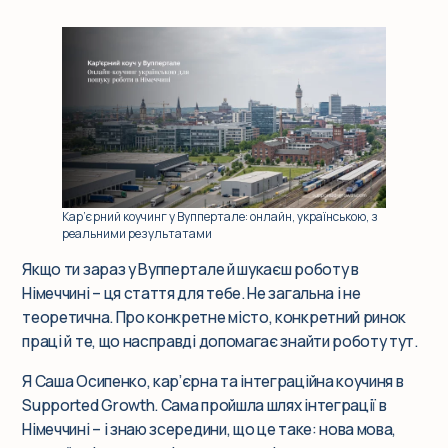
Події
Корпоративним клієнтам
Q&A
Кар’єрний коучинг у Вуппертале: онлайн, українською, з
реальними результатами
Блог
Якщо ти зараз у Вуппертале й шукаєш роботу в
Німеччині – ця стаття для тебе. Не загальна і не
теоретична. Про конкретне місто, конкретний ринок
праці й те, що насправді допомагає знайти роботу тут.
Я Саша Осипенко, кар’єрна та інтеграційна коучиня в
Supported Growth. Сама пройшла шлях інтеграції в
Німеччині – і знаю зсередини, що це таке: нова мова,