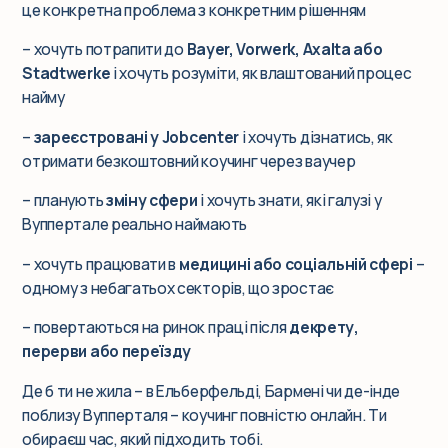
це конкретна проблема з конкретним рішенням
– хочуть потрапити до
Bayer, Vorwerk, Axalta або
Stadtwerke
і хочуть розуміти, як влаштований процес
найму
–
зареєстровані у Jobcenter
і хочуть дізнатись, як
отримати безкоштовний коучинг через ваучер
– планують
зміну сфери
і хочуть знати, які галузі у
Вуппертале реально наймають
– хочуть працювати в
медицині або соціальній сфері
–
одному з небагатьох секторів, що зростає
– повертаються на ринок праці після
декрету,
перерви або переїзду
Де б ти не жила – в Ельберфельді, Бармені чи де-інде
поблизу Вупперталя – коучинг повністю онлайн. Ти
обираєш час, який підходить тобі.