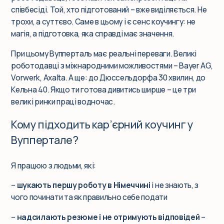
співбесіді. Той, хто підготований – вже виділяється. Не
трохи, а суттєво. Саме в цьому і є сенс коучингу: не
магія, а підготовка, яка справді має значення.
При цьому Вупперталь має реальні переваги. Великі
роботодавці з міжнародними можливостями – Bayer AG,
Vorwerk, Axalta. А ще: до Дюссельдорфа 30 хвилин, до
Кельна 40. Якщо ти готова дивитись ширше – це три
великі ринки праці водночас.
Кому підходить кар’єрний коучинг у
Вуппертале?
Я працюю з людьми, які:
–
шукають першу роботу в Німеччині
і не знають, з
чого починати та як правильно себе подати
–
надсилають резюме і не отримують відповідей
–