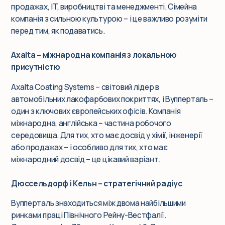
продажах, IT, виробництві та менеджменті. Сімейна
компанія з сильною культурою – і це важливо розуміти
перед тим, як подаватись.
Axalta – міжнародна компанія з локальною
присутністю
Axalta Coating Systems – світовий лідер в
автомобільних лакофарбових покриттях, і Вупперталь –
один з ключових європейських офісів. Компанія
міжнародна, англійська – частина робочого
середовища. Для тих, хто має досвід у хімії, інженерії
або продажах – і особливо для тих, хто має
міжнародний досвід – це цікавий варіант.
Дюссельдорф і Кельн – стратегічний радіус
Вупперталь знаходиться між двома найбільшими
ринками праці Північного Рейну-Вестфалії.