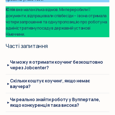
Юлія
вже мала кілька відмов. Ми переробили її
документи, відпрацювали співбесіди – і вона отримала
чотири запрошення та одну пропозицію про роботу на
адміністративну посаду в державній установі
Німеччини.
Часті запитання
Чи можу я отримати коучинг безкоштовно
через Jobcenter?
Скільки коштує коучинг, якщо немає
ваучера?
Чи реально знайти роботу у Вуппертале,
якщо конкуренція така висока?