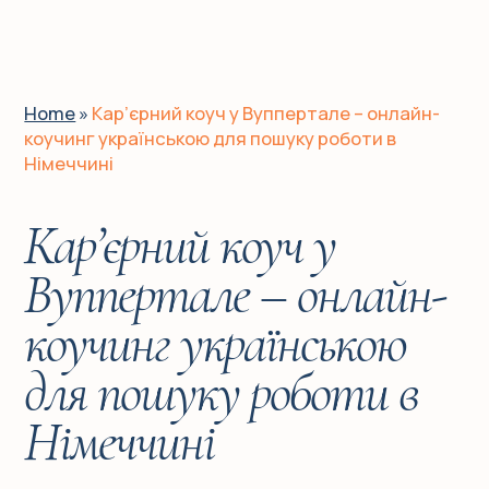
UA
EN
DE
Home
»
Кар’єрний коуч у Вуппертале – онлайн-
коучинг українською для пошуку роботи в
Німеччині
Головна
Кар’єрний коуч у
Для кого?
Вуппертале – онлайн-
Історії клієнтів
коучинг українською
для пошуку роботи в
Про мене
Німеччині
Послуги