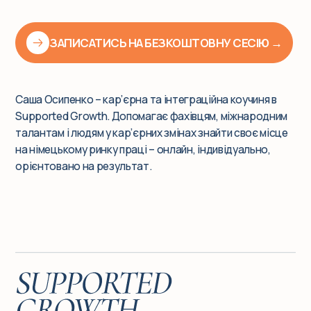
ЗАПИСАТИСЬ НА БЕЗКОШТОВНУ СЕСІЮ →
Саша Осипенко – кар’єрна та інтеграційна коучиня в
Supported Growth. Допомагає фахівцям, міжнародним
талантам і людям у кар’єрних змінах знайти своє місце
на німецькому ринку праці – онлайн, індивідуально,
орієнтовано на результат.