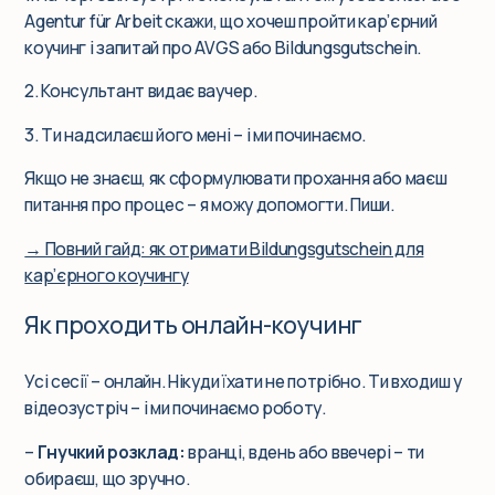
Agentur für Arbeit скажи, що хочеш пройти кар’єрний
коучинг і запитай про AVGS або Bildungsgutschein.
2. Консультант видає ваучер.
3. Ти надсилаєш його мені – і ми починаємо.
Якщо не знаєш, як сформулювати прохання або маєш
питання про процес – я можу допомогти. Пиши.
→ Повний гайд: як отримати Bildungsgutschein для
кар’єрного коучингу
Як проходить онлайн-коучинг
Усі сесії – онлайн. Нікуди їхати не потрібно. Ти входиш у
відеозустріч – і ми починаємо роботу.
–
Гнучкий розклад:
вранці, вдень або ввечері – ти
обираєш, що зручно.