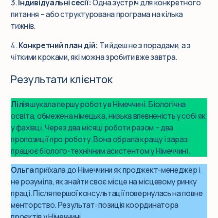
3.
Індивідуальні сесії:
Одна зустріч для конкретного
питання – або структурована програма на кілька
тижнів.
4.
Конкретний план дій:
Ти йдеш не з порадами, а з
чіткими кроками, які можна зробити вже завтра.
Результати клієнток
Лілія
шукала першу роботу в Німеччині. Біологічна
освіта, обмежена німецька, низька впевненість у собі як
у фахівці. Через два місяці роботи разом – два
пропозиції про роботу. Вона обрала кращу і зараз
працює біолого-технічним асистентом у Німеччині.
Ольга
приїхала до Німеччини як проджект-менеджер і
не розуміла, як знайти своє місце на місцевому ринку
праці. Після першої консультації повернулась на повне
менторство. Результат: позиція координатора
проєктів у Німеччині.